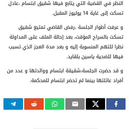
النظر في القضية التي يتابع فيها شقيق ابتسام ،عادل
تسكت إلى غاية 14 يوليوز المقبل.
و عرفت أطوار الجلسة ،رفض القاضي تمتيع شقيق
تسكت بالسراح المؤقت، بعد إحالة الملف على المداولة
نظرا للتهم المنسوبة إليه و بعد مدة العجز الذي تسبب
فيها للضحية ياسين بلقايد.
و قد حضرت الجلسة،شقيقة ابتسام ووالدتها و عدد من
أفراد عائلتها بينما لم تحضر ابتسام للمحكمة.