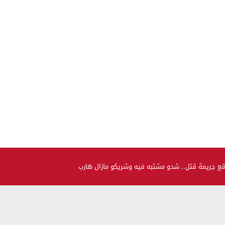
قع جريمة قتل.. شدو مشتبه فيه وشريكو مازال هارب
صحة و جمال
حضيو راسكم..العلماء لقاو متحور جديد مكيبانش فاختبار PCR و
سماوه “أوميكرون الخفي”