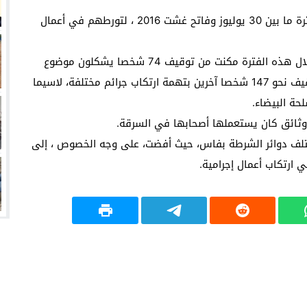
أوقفت مصالح ولاية أمن فاس نحو 221 شخصا خلال الفترة ما بين 30 يوليوز وفاتح غشت 2016 ، لتورطهم في أعمال
وحسب ولاية أمن فاس، فإن مختلف التدخلات الأمنية خلال هذه الفترة مكنت من توقيف 74 شخصا يشكلون موضوع
مذكرات بحث لارتباطهم بقضايا إجرامية، في حين تم توقيف نحو 147 شخصا آخرين بتهمة ارتكاب جرائم مختلفة، لاسيما
حة البيضاء.
ف دوائر الشرطة بفاس، حيث أفضت، على وجه الخصوص ، إلى
ارتكاب أعمال إجرامية.