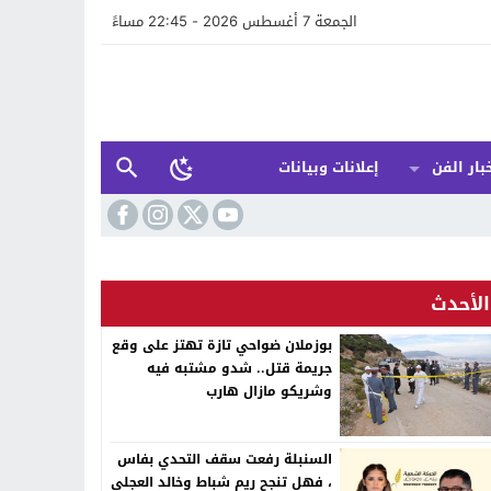
الجمعة 7 أغسطس 2026 - 22:45 مساءً
بار الفن
إعلانات وبيانات
الأحدث
بوزملان ضواحي تازة تهتز على وقع
جريمة قتل.. شدو مشتبه فيه
وشريكو مازال هارب
السنبلة رفعت سقف التحدي بفاس
، فهل تنجح ريم شباط وخالد العجلي