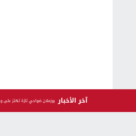
آخر الأخبار
بوزملان ضواحي تازة تهتز على و
الرأي و الرأي الآخر