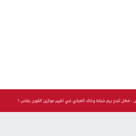
، فهل تنجح ريم شباط وخالد العجلي في تغيير موازين القوى بفاس ؟
صحة و جمال
حضيو راسكم..العلماء لقاو متحور جديد مكيبانش فاختبار PCR و
سماوه “أوميكرون الخفي”