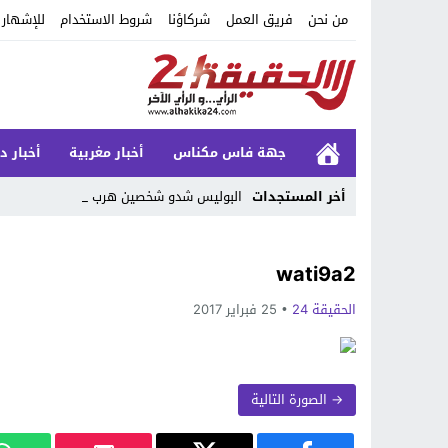
من نحن
فريق العمل
شركاؤنا
شروط الاستخدام
للإشهار
جهة فاس مكناس
أخبار مغربية
أخبار د
أخر المستجدات
البوليس شدو شخصين هربوا م _
Stop
wati9a2
Previous
الحقيقة 24
25 فبراير 2017
Next
→ الصورة التالية