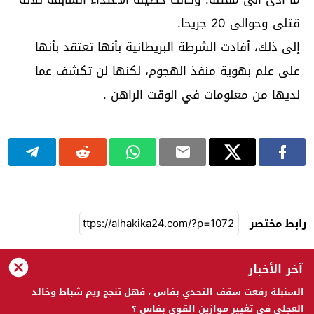
قتلى وحوالى 20 جريحا.
إلى ذلك، أفادت الشرطة البريطانية بأنها تعتقد بأنها
على علم بهوية منفذ الهجوم، لكنها لن تكشف عما
لديها من معلومات في الوقت الراهن .
رابط مختصر
آخر الأخبار
الحقيقة 24
السنبلة رفعت سقف التحدي بفاس ، فهل تنجح ريم شباط وخالد
العجلي في تغيير موازين القوى بفاس ؟