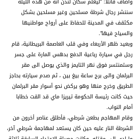
وأضاف قائلاً: “ليعلم سكان لندن أنه من هذه الليلة
سننشر رجال شرطة مسلحين وغير مسلحين بشكل
مكثقف في المدينة للحفاظ على أرواح مواطنيها
والسياح فيها”.
وبعيد ظهر الأربعاء وفي قلب العاصمة البريطانية، قام
رجل في سيارة رباعية الدفع بدهس المارة على جسر
وستمنتسر فوق نهر التايمز والذي يوصل الى مقر
البرلمان والى برج ساعة بيغ بين ، ثم صدم سيارته بحاجز
الطريق وخرج منها وهو يركض نحو أسوار مقر البرلمان
حيث كانت رئيسة الحكومة تيريزا ماي قد القت خطابا
أمام النواب.
وقام المهاجم بطعن شرطي، فأطلق عناصر أخرون من
الشرطة النار عليه حين كان يستعد لمهاجمة شرطي آخر،
ما ادى الى مقتله. وكانت حصيلة الاعتداء السابقة ثلاثة