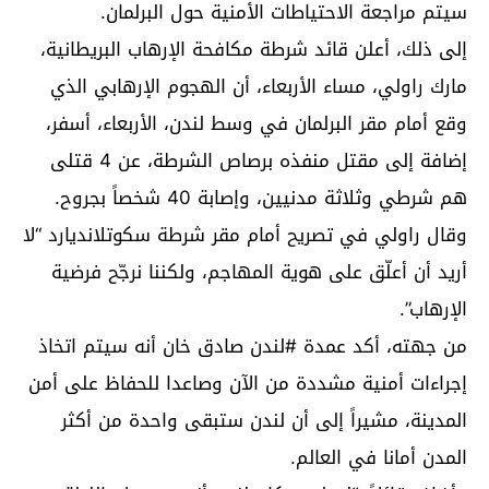
سيتم مراجعة الاحتياطات الأمنية حول البرلمان.
إلى ذلك، أعلن قائد شرطة مكافحة الإرهاب البريطانية،
مارك راولي، مساء الأربعاء، أن الهجوم الإرهابي الذي
وقع أمام مقر البرلمان في وسط لندن، الأربعاء، أسفر،
إضافة إلى مقتل منفذه برصاص الشرطة، عن 4 قتلى
هم شرطي وثلاثة مدنيين، وإصابة 40 شخصاً بجروح.
وقال راولي في تصريح أمام مقر شرطة سكوتلانديارد “لا
أريد أن أعلّق على هوية المهاجم، ولكننا نرجّح فرضية
الإرهاب”.
من جهته، أكد عمدة #لندن صادق خان أنه سيتم اتخاذ
إجراءات أمنية مشددة من الآن وصاعدا للحفاظ على أمن
المدينة، مشيراً إلى أن لندن ستبقى واحدة من أكثر
المدن أمانا في العالم.