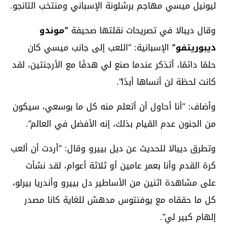
ليونيل ميسي مهاجم برشلونة الإسباني ومنتخب التانجو.
وقال ديبالا في تصريحات نقلتها صحيفة
“موندو
ديبوريتفو”
الإسبانية: “اللعب إلى جانب ميسي كان
حلمًا دائمًا، أتذكر عندما صنع لي هدفًا مع الأرجنتين، لقد
كانت لحظة لن أنساها أبدًا”.
وأضاف: “أنا أحاول أن أتعلم منه كل ما بوسعي، سيكون
من الجنون عدم القيام بذلك، إنه الأفضل في العالم”.
وتطرق ديبالا للحديث عن ديل بييرو وقال: “أردت أن ألعب
كرة القدم وأنا بعمر عامين أو ثلاثة أعوام، لقد نشأت
على مشاهدة اثنين من الأساطير دل بييرو وأندريا بيرلو،
كل ما حققاه مع يوفنتوس مدهش للغاية كانا مصدر
إلهام كبير لي”.