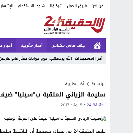
من نحن
فريق العمل
شركاؤنا
شروط الاستخدام
للإشهار
جهة فاس مكناس
أخبار مغربية
أخبار د
أخر المستجدات
الله يرحمهم.. جوج خواتات صغار ماتو غارقين
Stop
Previous
الرئيسية
أخبار مغربية
سليمة الزياني الملقبة ب”سيليا” ضيفة
Next
الحقيقة 24
5 يونيو 2017
علمت الحقيقة24 من مصادر حسيمية أن الناشط