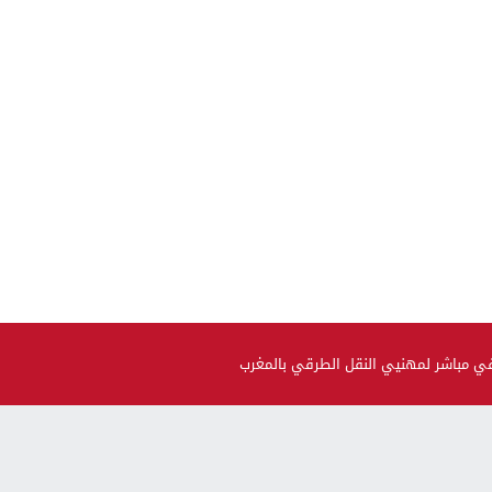
افي مباشر لمهنيي النقل الطرقي بالمغرب
صحة و جمال
حضيو راسكم..العلماء لقاو متحور جديد مكيبانش فاختبار PCR و
سماوه “أوميكرون الخفي”