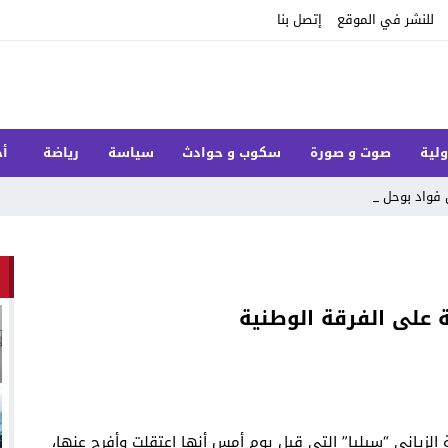
للنشر في الموقع
إتصل بنا
ولية
صوت و صورة
سكوب و حوادث
سياسة
رياضة
أخ
 فواد بوحلو فت _
 على الفرقة الوطنية
ة سليمة الزياني “سيليا” التي قيل يوم أمس أنها اعتقلت وأفرج عنها،