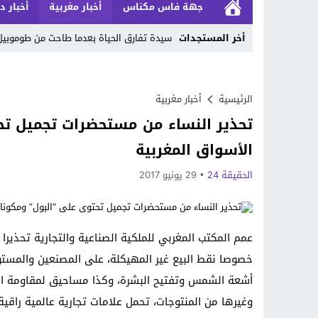
جهة فاس مكناس
أخبار مغربية
أخبار د
أخر المستجدات
سيدة تفارق الحياة بعدما طاحت من طوموبي
Stop
Previous
الرئيسية
أخبار مغربية
تحذير النساء من مستحضرات تجميل تح
Next
الأسواق المغربية
الحقيقة 24
29 يونيو 2017
عمم المكتب المغربي للملكية الصناعية والتجارية تحذير
خصوصا نقط البيع غير المهيكلة، على المصنعين والمستور
أشعة الشمس وتفتيح البشرة، وكذا مساحيق لمقاومة الت
وغيرها من المنتوجات، تحمل علامات تجارية عالمية راقية