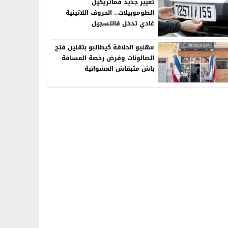
تغيير جديد فماتريكيل
الطوموبيلات.. الحروف اللاتينية
غادي تدخل فالتسجيل
مهنيو الحلاقة كيطالبو بتقنين فتح
الصالونات وفرض رخصة المسافة
باش متبقاش العشوائية