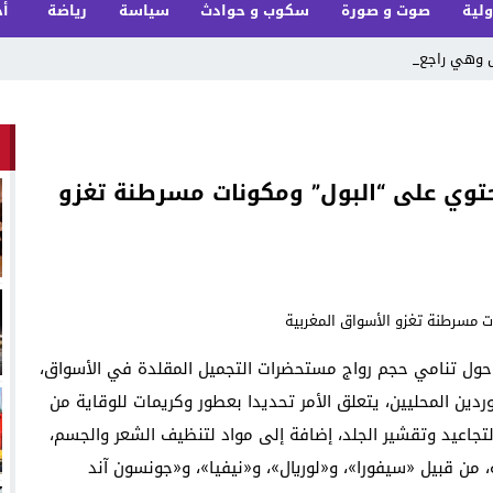
ولية
صوت و صورة
سكوب و حوادث
سياسة
رياضة
أخ
ل وهي راجعة من _
توي على “البول” ومكونات مسرطنة تغزو
ا حول تنامي حجم رواج مستحضرات التجميل المقلدة في الأسواق،
دين المحليين، يتعلق الأمر تحديدا بعطور وكريمات للوقاية من
جاعيد وتقشير الجلد، إضافة إلى مواد لتنظيف الشعر والجسم،
، من قبيل «سيفورا»، و«لوريال»، و«نيفيا»، و«جونسون آند