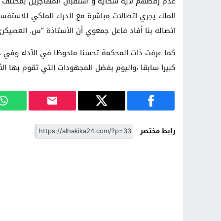
عدم رفضهم لأية شكاية و استقبال المهاجرين بمختلف جن
الملك يجري اتصالات مباشرة مع الدرك الملكي للاستفسار
اتصاله بنا أفاد فاعل جمعوي أن الأستاذة “س. العصيكر
كما عرفت ذات المحكمة تحسنا ملحوظا في الآداء وفي دي
كبيرا سابقا ،واليوم بفضل المجهودات التي تقوم بها ال
رابط مختصر