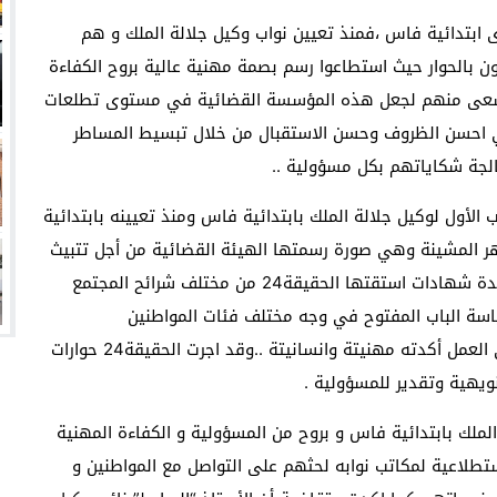
ى ابتدائية فاس ،فمنذ تعيين نواب وكيل جلالة الملك و هم
بالحوار حيث استطاعوا رسم بصمة مهنية عالية بروح الكفاءة
مسعى منهم لجعل هذه المؤسسة القضائية في مستوى تطلعات
ي احسن الظروف وحسن الاستقبال من خلال تبسيط المساطر
الجة شكاياتهم بكل مسؤولية ..
ب الأول لوكيل جلالة الملك بابتدائية فاس ومنذ تعيينه بابتدائية
هر المشينة وهي صورة رسمتها الهيئة القضائية من أجل تتبيث
استقلالية القضاء ونزاهته خدمة للصالح العام ،وحسب عدة شهادات استقتها الحقيقة24 من مختلف شرائح المجتمع
ياسة الباب المفتوح في وجه مختلف فئات المواطنين
وهواجسهم اليومية وبرهن على ذلك بتفان واخلاص في العمل أكدته مهنيتة وانسانيتة ..وقد اجرت الحقيقة24 حوارات
يهية وتقدير للمسؤولية .
الملك بابتدائية فاس و بروح من المسؤولية و الكفاءة المهنية
تطلاعية لمكاتب نوابه لحثهم على التواصل مع المواطنين و