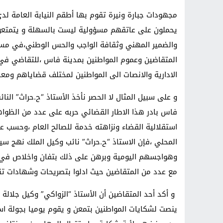
مجهودات جبارة ونيرة تقوم بها أطقم النيابة العامة لد
يحملون على عاتقهم مسؤولية ليست بالسهلة و يتمتعون 
والضمير المهني وثقافة الواجب والحس الوطني،في 
المتقاضين وعموم المواطنين بمدينة فاس ،للتقاضي ف
الادارية والانصات الى المواطنين لمختلف قضاياهم ومع
و على سبيل المثال لا الحصر نأخذ الأستاذ “ح.حراث” النائ
فاس بادر هذا الاطار القضائي حربه على عدد من الظوا
المحلي ،فإن الاستاذ “ح.حراث” نائب وكيل الملك نهج س
مع عدد من المتقاضين حيث ادلوا بتصريحات وشهادات تنو
و أكد أحد المتقاضين أن الأستاذ “الزواكي” وكيل جلالة 
ينصت لشكايات المواطنين بتمعن و يقوم يوميا بجولة اس