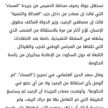
نستهل جولة رصيف صحافة الخميس من جريدة “المساء”
التي قالت إن مصادر من داخل حزب “العدالة والتنمية”
قالت إن مصطفى الرميد، وزير الدولة المكلف بحقوق
الإنسان، لوّح أكثر من مرة بالاستقالة من المنصب الذي
يشغله في السلطة التنفيذية، خاصة بعد الانتقادات
التي تلقاها من المجلس الوطني للحزب والهياكل
التابعة له حول السكوت عن الإطاحة ببنكيران من رئاسة
الحكومة.
وقال سعد الدين العثماني، في تصريح لـ”المساء”: “لم
أتوصل بأي استقالة من الرميد ولا من أي عضو في
الحكومة”. وأوضحت مصادر الجريدة أن الرميد لم يستسغ
الطريقة التي تم التعامل بها مع حراك الريف، ولم
يستسغ كذلك أن تذهب وعوده التي قطعها على نفسه