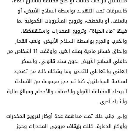
متلبسين بارتكاب جنايات أو جنح مختلفة بالشارع العام،
كالسرقات تحت التهديد بواسطة السلاح الأبيض، أو
بالعنف، أو بالخطف، وترويج المشروبات الكحولية بما
فيها “ماء الحياة”، وترويج المخدرات واستهلاكها،
والضرب والجرح بواسطة السلاح الأبيض، ولعب القمار
وإلحاق خسائر مادية بملك الغير، وأوقفت 11 أشخاص من
حاملي السلاح الأبيض بدون سند قانوني، والسكر
العلني والتعاطي للتخدير وما يشكله ذلك من تهديد
لسلامة المواطنين، كما تم حجز مجموعة من الأسلحة
البيضاء المختلفة الأنواع والأصناف والأحجام ومبالغ مالية
وأشياء أخرى.
وإلى جانب ذلك تمت مداهمة عدة أوكار لترويج المخدرات
وأوكار الدعارة، كللت بإيقاف مروجي المخدرات وحجز