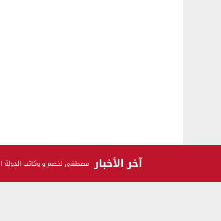
آخر الأخبار
قاصر من الجالية كان سايق طومو
مصطفى لخصم و وكاتب الدولة السا
الرأي و الرأي الآخر