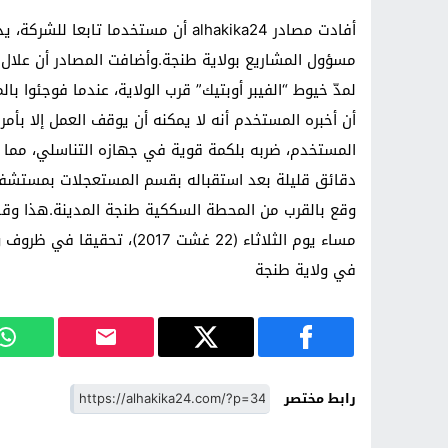
أفادت مصادر alhakika24 أن مستخدما ت
مسؤول المشاريع بولاية طنجة.وأضافت المصادر أن علال
لمدّ خيوط “الفيبر أوبتيك” قرب الولاية، عندما فوجئوا
أن أخبره المستخدم أنه لا يمكنه أن يوقف العمل إلا بأ
المستخدم، ضربه بلكمة قوية في جهازه التناسلي، مما أ
دقائق قليلة بعد استقباله بقسم المستعجلات بمستشفى
وقع بالقرب من المحطة السككية طنجة المدينة.هذا وقد 
مساء يوم الثلاثاء (22 غشت 7
في ولاية طنجة
رابط مختصر