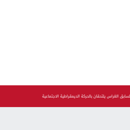
بيل بلا بيرمي تسبب ففاجعة ماتو فيها جوج شباب
بق الغراس يلتحقان بالحركة الديمقراطية الاجتماعية
صحة و جمال
حضيو راسكم..العلماء لقاو متحور جديد مكيبانش فاختبار PCR و
سماوه “أوميكرون الخفي”