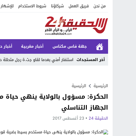
من نحن
فريق العمل
شركاؤنا
شروط الاستخدام
للإشهار
جهة فاس مكناس
أخبار مغربية
أخبار د
أخر المستجدات
استنفار أمني بعدما لقاو جث.ة رجل متحللة 
Stop
Previous
الرئيسية
الرئيسية
الحكرة: مسؤول بالولاية ينهي حياة
Next
الجهاز التناسلي
الحقيقة 24
23 أغسطس 2017