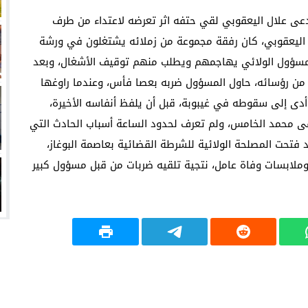
ابعا للشركة، يدعى علال اليعقوبي لقي حتفه اثر تعرضه لاعتداء من طرف
 اليعقوبي، كان رفقة مجموعة من زملائه يشتغلون في ورشة
 بالمسؤول الولائي يهاجمهم ويطلب منهم توقيف الأشغال، وبعد
مر من رؤسائه، حاول المسؤول ضربه بعصا فأس، وعندما راوغها
دى إلى سقوطه في غيبوبة، قبل أن يلفظ أنفاسه الأخيرة،
 محمد الخامس، ولم تعرف لحدود الساعة أسباب الحادث التي
فتحت المصلحة الولائية للشرطة القضائية بعاصمة البوغاز،
201)، تحقيقا في ظروف وملابسات وفاة عامل، نتجية تلقيه ضربات من قبل مسؤول كبير