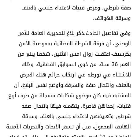
صفة شرطي، وعرض فتيات لاعتداء جنسي بالعنف
وسرقة الهواتف.
وفي تفاصيل الحادث،ذكر بلاغ للمديرية العامة للأمن
الوطني، أن فرقة الشرطة القضائية بمفوضية الأمن
بكرسيف،اعتقلت زوال امس الاثنين، شخصا يبلغ من
العمر 36 سنة، من ذوي السوابق القضائية، وذلك
للاشتباه في تورطه في ارتكاب جرائم هتك العرض
بالعنف وانتحال صفة والسرقة.وأوضح نفس البلاغ، أن
المشتبه فيه كان موضوع شكايات مسجلة من طرف أربع
فتيات، إحداهن قاصرة، يتهمنه فيها بانتحال صفة
شرطي وتعريضهن لاعتداء جنسي بالعنف وسرقة
الهاتف المحمول، قبل أن تسفر الأبحاث والتحريات الأمنية
المنجزة عن تشخيص هويته وتوقيفه.إلى ذلك، تم إيداع