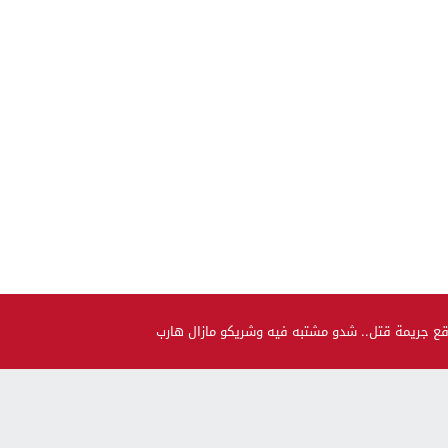
قع جريمة قتل.. شدو مشتبه فيه وشريكو مازال هارب
صحة و جمال
حضيو راسكم..العلماء لقاو متحور جديد مكيبانش فاختبار PCR و
سماوه “أوميكرون الخفي”