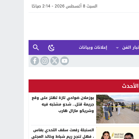
السبت 8 أغسطس 2026 - 2:14 صباحًا
بار الفن
إعلانات وبيانات
الأحدث
بوزملان ضواحي تازة تهتز على وقع
جريمة قتل.. شدو مشتبه فيه
وشريكو مازال هارب
السنبلة رفعت سقف التحدي بفاس
، فهل تنجح ريم شباط وخالد العجلي