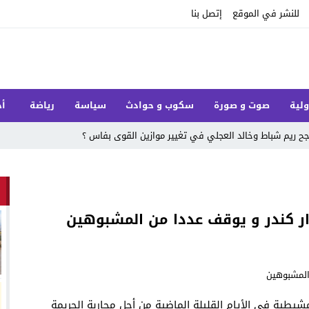
للنشر في الموقع
إتصل بنا
ولية
صوت و صورة
سكوب و حوادث
سياسة
رياضة
أخ
 ريم شباط وخالد العجلي في تغيير موازين القوى بفاس ؟
ار كندر و يوقف عددا من المشبوهين
شيطية في الأيام القليلة الماضية من أجل محاربة الجريمة