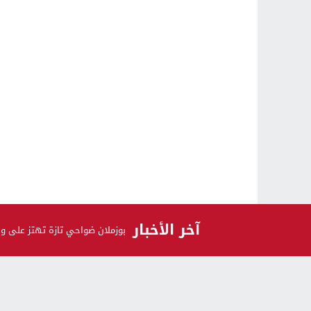
آخر الأخبار
بوزملان ضواحي تازة تهتز على و
الرأي و الرأي الآخر