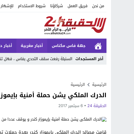
من نحن
فريق العمل
شركاؤنا
شروط الاستخدام
للإشهار
جهة فاس مكناس
أخبار مغربية
أخبار د
أخر المستجدات
السنبلة رفعت سقف التحدي بفاس ، فهل تنجح
Stop
Previous
الرئيسية
الرئيسية
الدرك الملكي يشن حملة أمنية بإيموز
Next
الحقيقة 24
6 سبتمبر 2017
قامت مصالح الدرك الملكي بإيموزار كندر بعدة حملات تم