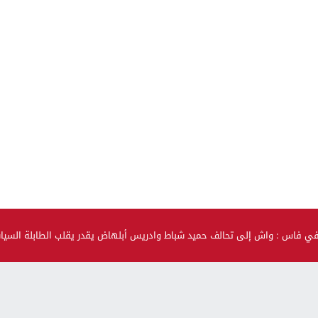
في فاس : واش إلى تحالف حميد شباط وادريس أبلهاض يقدر يقلب الطابلة السي
صحة و جمال
حضيو راسكم..العلماء لقاو متحور جديد مكيبانش فاختبار PCR و
سماوه “أوميكرون الخفي”