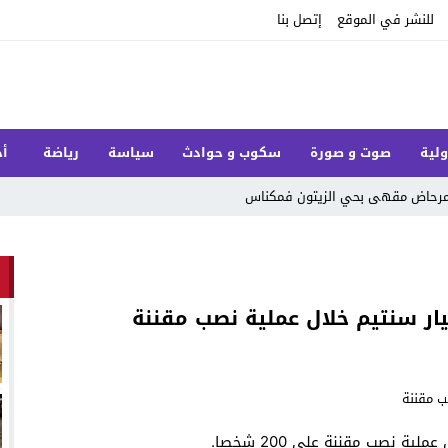
للنشر في الموقع
إتصل بنا
ولية
صوت و صورة
سكوب و حوادث
سياسة
رياضة
أخ
ل مرحاض مقهى بحي الزيتون فمكناس
ر سنتيم خلال عملية نصب مقننة
ة نصب مقننة على 200 شخصا.