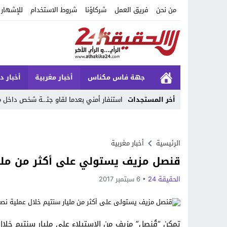
من نحن
فريق العمل
شركاؤنا
شروط الاستخدام
للإشهار
جهة فاس مكناس
أخبار مغربية
أخبار د
أخر المستجدات
استنفار أمني بعدما لقاو جثـ.ـة شخص داخ
Stop
Previous
الرئيسية
أخبار مغربية
قنصل مزيف يستولي على أكثر من مليا
Next
الحقيقة 24
6 سبتمبر 2017
تمكن “قُنصل” مزيف من الاستيلاء على مليار سنتيم خلال عملي