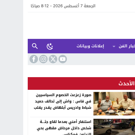
الجمعة 7 أغسطس 2026 - 8:12 صباحًا
بار الفن
إعلانات وبيانات
الأحدث
صورة زعزعت الخصوم السياسيين
في فاس : واش إلى تحالف حميد
شباط وادريس أبلهاض يقدر يقلب
الطابلة السياسية ففاس ؟
استنفار أمني بعدما لقاو جثـ.ـة
شخص داخل مرحاض مقهى بحي
الزيتون فمكناس