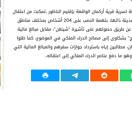
رك الملكي التابعة لسرية قرية أركمان الواقعة بإقليم الناظور ،تمكنت من اعتقال
شخص يدعى “الحاج”، بمنزله الكائن بتعاونية “الفتح” بالمدينة ذاتها، بتهمة النصب على 204 أشخاص بمختلف مناطق
عن طريق حصولهم على تأشيرة “شينغن”، مقابل مبالغ مالية
ج” بشكاوى إلى مصالح الدرك الملكي في الموضوع، كما ظلوا
ن، مطالبين إياه باسترداد جوازات سفرهم والمبالغ المالية التي
و ما دفع عناصر الدرك الملكي إلى اعتقاله..