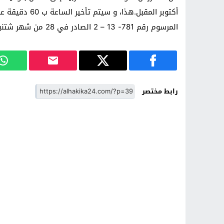
المرسوم رقم 781- 13 – 2 الصادر في 28 من شهر شتنبر في عام 2013، القاضي بتغيير الساعة القانونية للمملكة…
رابط مختصر