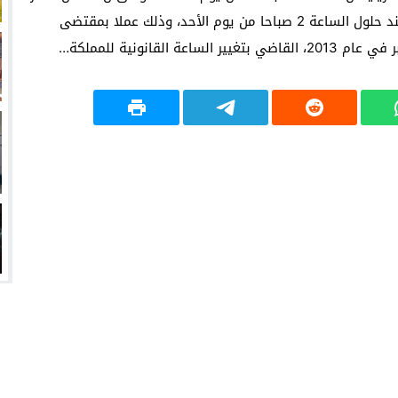
أكتوبر المقبل.هذا، و سيتم تأخير الساعة ب 60 دقيقة عند حلول الساعة 2 صباحا من يوم الأحد، وذلك عملا بمقتضى