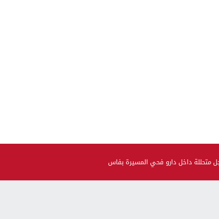
جل متحللة داخل دارو فحي المسيرة بفاس
صحة و جمال
حضيو راسكم..العلماء لقاو متحور جديد مكيبانش فاختبار PCR و
سماوه “أوميكرون الخفي”