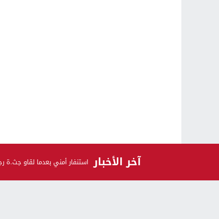
آخر الأخبار
استنفار أمني بعدما لقاو جث.ة ر
الرأي و الرأي الآخر