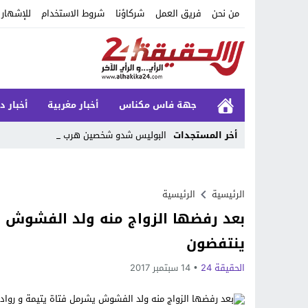
من نحن
فريق العمل
شركاؤنا
شروط الاستخدام
للإشهار
جهة فاس مكناس
أخبار مغربية
أخبار د
أخر المستجدات
البوليس شدو شخصين هربوا م _
Stop
Previous
الرئيسية
الرئيسية
بعد رفضها الزواج منه ولد الفشوش ي
Next
ينتفضون
الحقيقة 24
14 سبتمبر 2017