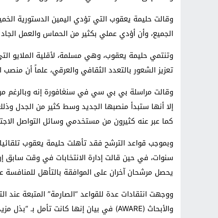
وقالت حليمة يعقوب التي تؤدي اليمين الدستورية الخميس
الجميع، وأن أؤدي عملي بكثير من الحماس والعمل الجاد و
وتنتمي حليمة يعقوب، وهي مسلمة، لأقلية الملايو الت
تعزيز الشعور بالتعدد الثقافي والعرقي، علماً أن منصب
إلا أنها ستبدأ منصبها الجديد وسط كثير من الجدل وذلك ل
كما عبر عنه كثيرون من مستخدمي وسائل التواصل الاجت
وبموجب قواعد الترشح فقد تأهلت حليمة يعقوب تلقائيا ل
سنوات، في حين قالت إدارة الانتخابات في وقت سابق إن ا
يحصل مرشحان آخران على الموافقة بالتأهل للمنافسة ع
ووجهت انتقادات عدة للقواعد “الصارمة” المتبعة عند ال
والأبحاث (AWARE) في بيان إنها كانت تأمل