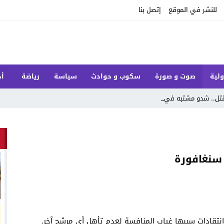
للنشر في الموقع
إتصل بنا
ولية
صوت و صورة
سكوب و حوادث
سياسة
رياضة
أخ
قتل.. شدو مشتبه فيه وش_
 سنغافورة
تقادات سببها غياب المنافسة لعدم تأهل أي مرشح آخر.