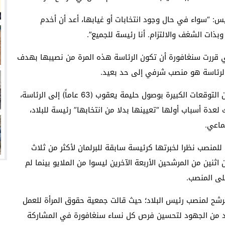
: “سواء في حال وجود انتخابات أو غيابها، أعد أن أخدم
بذات الشغف والالتزام. أنا رئيسة للجميع”.
ي قررت سنغافورة أن تكون الرئاسة هذه المرة من نصيبها بهدف
 الرئاسة هو منصب شرفي إلى حد بعيد.
وقالت مراسلة بي بي سي في سنغافورة إنه وبالرغم من التوقعات الكبيرة بوصول حليمة يعقوب (63 عاماً) إلى الرئاسة،
عدة أسباب أولها “تعيينها بدلا من انتخابها” رئيسة للبلاد،
ماعي.
لمنصب نظرا لخبرتها كرئيسة سابقة للبرلمان لأكثر من ثلاث
ثنين من المرشحين الأربعة الآخرين ليسوا من الملايو بينما لم
لى المنصب.
ترشح لمنصب رئيس البلاد؛ حيث قالت جمعية حقوق المرأة للعمل
 بـ “بذل مزيد من الجهود لتحسين فرص كل نساء سنغافورة في المشاركة