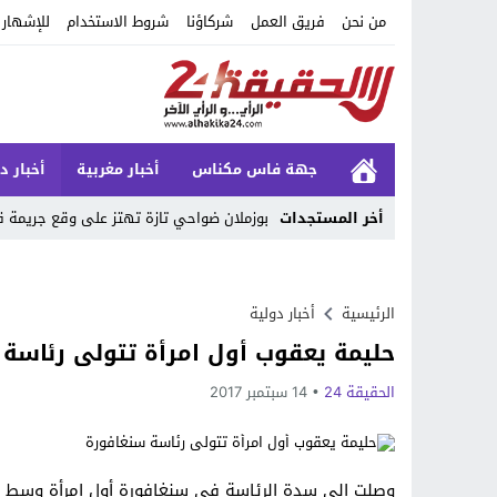
من نحن
فريق العمل
شركاؤنا
شروط الاستخدام
للإشهار
جهة فاس مكناس
أخبار مغربية
أخبار د
أخر المستجدات
بوزملان ضواحي تازة تهتز على وقع جريمة 
Stop
Previous
الرئيسية
أخبار دولية
حليمة يعقوب أول امرأة تتولى رئاسة
Next
الحقيقة 24
14 سبتمبر 2017
وصلت إلى سدة الرئاسة في سنغافورة أول امرأة وسط ان