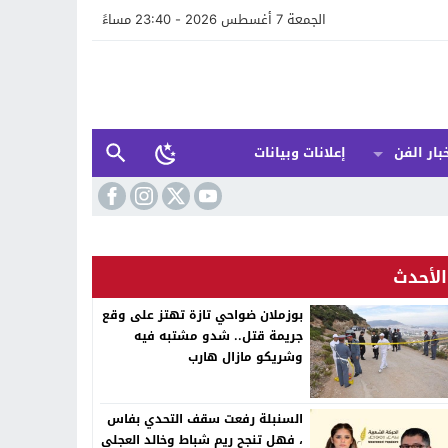
الجمعة 7 أغسطس 2026 - 23:40 مساءً
بار الفن
إعلانات وبيانات
الأحدث
بوزملان ضواحي تازة تهتز على وقع
جريمة قتل.. شدو مشتبه فيه
وشريكو مازال هارب
السنبلة رفعت سقف التحدي بفاس
، فهل تنجح ريم شباط وخالد العجلي