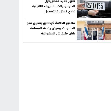
تغيير جديد فماتريكيل
الطوموبيلات.. الحروف اللاتينية
غادي تدخل فالتسجيل
مهنيو الحلاقة كيطالبو بتقنين فتح
الصالونات وفرض رخصة المسافة
باش متبقاش العشوائية