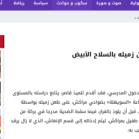
ولية
صوت و صورة
سكوب و حوادث
سياسة
رياضة
أخ
ل وهي _
زميله بالسلاح الأبيض
خول المدرسي، فقد أقدم تلميذ قاصر، يتابع دراسته بالمستوى
بجماعة «السويهلة» بضواحي مراكش، على طعن زميله بواسطة
ل أن يلوذ بالفرار، فيما سقط الضحية مدرجا في بركة من
يل بمراكش، ليتم إدخاله إلى قسم الإنعاش، الذي لا زال يرقد
ب به.