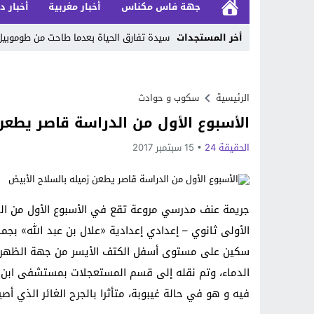
جهة فاس مكناس
أخبار مغربية
أخبار د
أخر المستجدات
سيدة تفارق الحياة بعدما طاحت من طوموبي
Stop
Previous
الرئيسية
سكوب و حوادث
الأسبوع الأول من الدراسة قاصر يطعن 
Next
الحقيقة 24
15 سبتمبر 2017
جريمة عنف مدرسي مروعة تقع في الأسبوع الأول من الد
الأولى ثانوي – إعدادي إعدادية «علال بن عبد الله» 
سكين على مستوى أسفل الكتف الأيسر من جهة الظهر، قب
الدماء، وتم نقله إلى قسم المستعجلات بمستشفى ابن طف
فيه و هو في حالة غيبوبة، متأثرا بالجرح الغائر الذي أصي