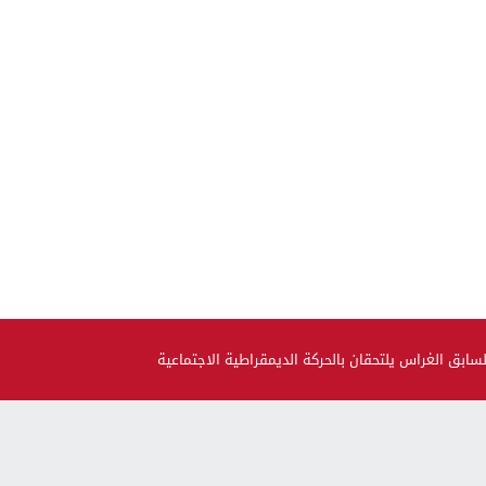
بق الغراس يلتحقان بالحركة الديمقراطية الاجتماعية
صحة و جمال
حضيو راسكم..العلماء لقاو متحور جديد مكيبانش فاختبار PCR و
سماوه “أوميكرون الخفي”