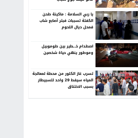
يا ربي السلامة : ماكينة طحن
الكفتة تسببات فبتر أصابع شاب
فمحل ديال اللحوم
اصطدام خـ.ـطير بين طوموبيل
وموطور ينهي حياة شخصين
تسرب غاز الكلور من محطة لمعالجة
المياه سيفط 29 واحد للسبيطار
بسبب الاختناق