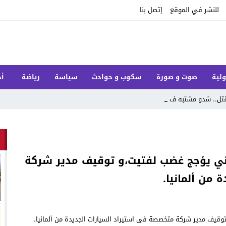
للنشر في الموقع
إتصل بنا
ولية
صوت و صورة
سكوب و حوادث
سياسة
رياضة
أخ
قتل.. شدو مشتبه فيه وشري_
ني يؤجج غضب لفتيت،و توقيف مدير شركة
من ألمانيا.