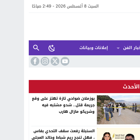
السبت 8 أغسطس 2026 - 2:49 صباحًا
بار الفن
إعلانات وبيانات
الأحدث
بوزملان ضواحي تازة تهتز على وقع
جريمة قتل.. شدو مشتبه فيه
وشريكو مازال هارب
السنبلة رفعت سقف التحدي بفاس
، فهل تنجح ريم شباط وخالد العجلي