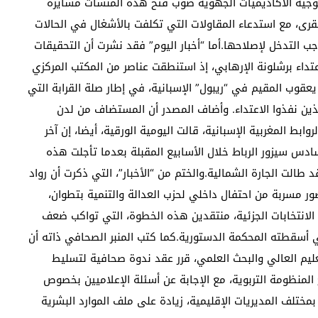
لتوجيه الأكاديميات الجهوية صوب فتح هذه المنشآت مسايرة
لقرى، مع استدعاء المقاولات التي تكلفت بالأشغال في الحالات
ب التدخل لإصلاحها.أما “أخبار اليوم” فقد نشرت أن التحقيقات
تداء برشلونة الإرهابي، إذ استنطقت عناصر من المكتب المركزي
عقوب المقيم في “ريبول” الإسبانية، في إطار صلة القرابة التي
ين نفذوا الاعتداء. وأضاف المصدر أن المستضاف من لدن
ابط المغربية الإسبانية، قالت اليومية الورقية، أيضا، إن آخر
ادس سيزور الرباط خلال الأسابيع المقبلة بعدما تأجلت هذه
طالت الجارة الشمالية.والختم من “الأخبار”، التي ذكرت أن رواد
ور مسربة من احتفال داخلي لحزب العدالة والتنمية بتطوان،
لانتخابات الجزئية، منتقدين هذه الخطوة، التي تواكب ضعف
ي أسقطته المحكمة الدستورية.كما كتب المنبر الصحافي ذاته أن
عليم العالي والبحث العلمي، قرر عقد ندوة صحافية لتسليط
لمنظومة التربوية، مع الإجابة عن أسئلة الإعلاميين بخصوص
مختلف المديريات الإقليمية، زيادة على ملف الموارد البشرية