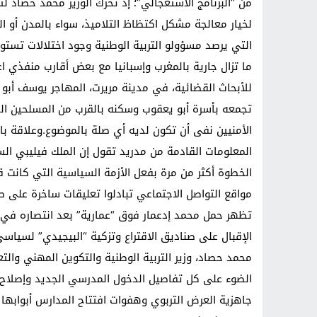
من “البرنامج الاستعجالي”؛ إذ تحرك الوزير محمد حصاد 
لخيار معالجة مشكل اكتظاظ التلاميذ، سواء بالمدن أو ا
التي يرصد مسؤولو التربية الوطنية وجود اختلالات تستوج
ما تزال جارية بالمغرب وإسبانيا مع بعض أقارب منفذي اع
للأبحاث القضائية، في مدينة مريرت، المهاجر يوسف أبو ي
تجمعه بأسرة أبو يعقوب وسكنه بالقرب من المسلحين الذ
الأمنيين نفى أن تكون لديه أي صلة بالموضوع.وعلاقة بالرو
المعلومات القادمة من مدريد تقول إن الملك فيليبي الس
الخطوة أكثر من مرة بفعل الأزمة السياسية التي كانت قد 
مواقع التواصل الاجتماعي تبادلوا تعليقات ساخرة على ص
تظهر حمل محمد إدعمار فوق “عمارية” بعد انتصاره في ا
الإقبال على صناديق الاقتراع وتزكية “البيجيدي” لسياس
محمد حصاد، وزير التربية الوطنية والتكوين المهني والت
الضوء على كل تفاصيل الدخول المدرسي الجديد وإصلاح ا
جاهزية العرض التربوي وهفوات افتتاح المدارس أبوابها ب