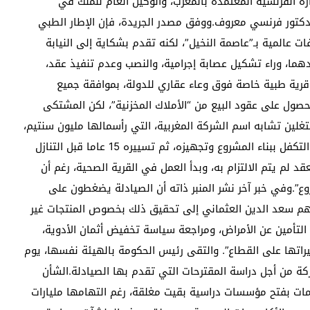
ة الفرنسية المعتمدة بالمغرب، والوكيل العام للملك في
دكتور فرنسي معروف.ووفق مصدر الجريدة، فإن الإطار الطبي
ت عالمية بـ”عاصمة النخيل”، لكنه تقدم بشكاية إلى النيابة
دهما، وراء تشكيل عصابة إجرامية، والنصب وعدم تنفيذ عقد،
 قرية طبية خاصة فوق وعاء عقاري للدولة، بموافقة جميع
لحصول على عقود البيع من “الأملاك المخزنية”، لكن المشتكى
غلين تشابه اسم الشركة المغربية، التي رأسمالها مليون سنتيم،
مع المؤسسة الخليجية، وأوقعوا به لتوقيع عقد من أجل التكفل ببناء المشروع وتجهيزه، ثم تسييره 15 عاما قبل التنازل
د لم يتم الالتزام به، وبدأ العمل في القرية الصحية، رغم أن
”.وفي خبر آخر نشر المنبر ذاته أن الصيادلة يضغطون على
تهم سعد الدين العثماني إلى تحقيق ذلك بخصوص المنتجات غير
تأمين عن الأمراض، ومراجعة سياسة تخفيض أثمان الأدوية،
يراتها على القطاع”. والتقى رئيس الحكومة بالهيئة نفسها، يوم
ة من أجل دراسة المقترحات التي تقدم بها الصيادلة.الشأن
مات بفتح مؤسسات دراسية بقيت مغلقة، رغم التهامها مليارات