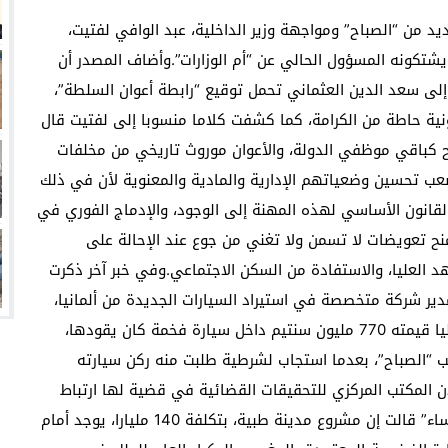
د من “الصباح” ومواجهة وزير الداخلية، عبد الوافي لفتيت،
يشتكونه المسؤول الحالي عن “أم الوزارات”.وأضاف المصدر أن
 إلى سعد الدين العثماني تحمل توقيع “رابطة أعوان السلطة”،
ونية حاطة من الكرامة، كما كشفت كلاما منسوبا إلى لفتيت قال
صبح كباقي موظفي الدولة، والأعوان موروث تاريخي من مخلفات
عب تحسين وضعياتهم الإدارية والمادية والمعنوية لأن في ذلك
راج القانون الأساسي لهذه المهنة إلى الوجود، والإدماج الفوري في
نح تعويضات لا تسمن ولا تغني من جوع عند الإحالة على
هد العليا، والاستفادة من السكن الاجتماعي.وفي خبر آخر ذكرت
دير شركة متخصصة في استيراد السيارات الجديدة من ألمانيا،
كان مبحوثا عنه بشبهة تبييض الأموال، وحجزت مبلغا ماليا قيمته 770 مليون سنتيم داخل سيارة فخمة كان يقودها،
سب “الصباح”، بعدما استجاب لشرطية طلبت منه ركن سيارته
ن المكتب المركزي للتحقيقات القضائية في قضية لها ارتباط
بتبييض أموال في مشاريع اقتصادية داخل المملكة.“المساء” قالت إن مشروع مدينة طبية، بتكلفة 140 مليارا، يوجد أمام