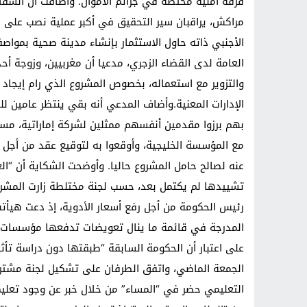
فرقة أمنية مختصة في جرائم الأموال. وأضافت أن السفار
مراكش، يراقبان سير التحقيق في أكبر عملية نصب على 
الأجنبي ذاته حاول الاستثمار بإنشاء مدينة صحية بمواصفا
العامة لدى القضاء الزجري، مدعيا أن مغربيين، وزوجة أح
والتزوير مع استعماله، بخصوص المشروع الذي رام إيجاد
الإدارات المعنية.وأضاف المدعي أنه بقي ينتظر عامين ل
بهم برزوا مقدمين أنفسهم ممثلين لشركة إماراتية، مست
عنه لصالح حامل المشروع حاليا. وأوضحت الشكاية أن “العق
تشييدها لم يكتمل بعد، حسب لجنة مختلطة زارت المشروع
رئيس الحكومة من أجل رفع أسعار الأدوية، إذ دعت هيأ
المدرجة في قائمة ما ينال تعويضات تدفعها مؤسسات ال
على اعتبار أن الحكومة السابقة “طبقتها دون دراسة تأث
الجمعة الماضي، واتفق الطرفان على تشكيل لجنة مشترك
التعليمي حضر في “المساء” من خلال خبر عن وجود تعلي