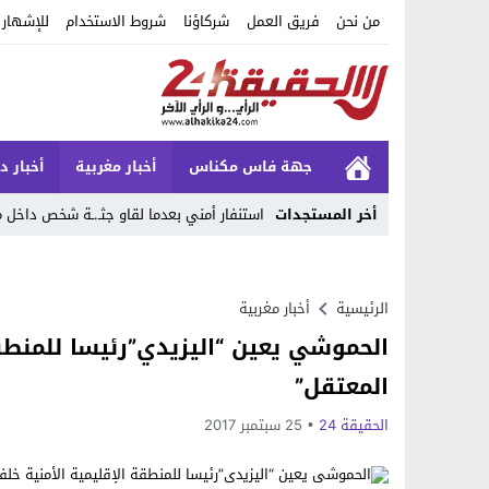
من نحن
فريق العمل
شركاؤنا
شروط الاستخدام
للإشهار
جهة فاس مكناس
أخبار مغربية
أخبار د
أخر المستجدات
استنفار أمني بعدما لقاو جثـ.ـة شخص داخ
Stop
Previous
الرئيسية
أخبار مغربية
الحموشي يعين “اليزيدي”رئيسا للمنطق
Next
المعتقل”
الحقيقة 24
25 سبتمبر 2017