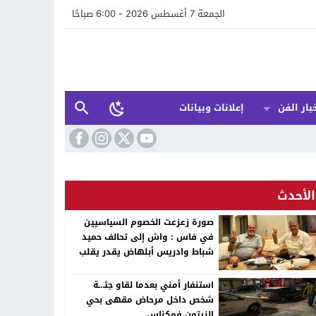
الجمعة 7 أغسطس 2026 - 6:00 صباحًا
بار الفن
إعلانات وبيانات
الأحدث
صورة زعزعت الخصوم السياسيين
في فاس : واش إلى تحالف حميد
شباط وادريس أبلهاض يقدر يقلب
الطابلة السياسية ففاس ؟
استنفار أمني بعدما لقاو جثـ.ـة
شخص داخل مرحاض مقهى بحي
الزيتون فمكناس