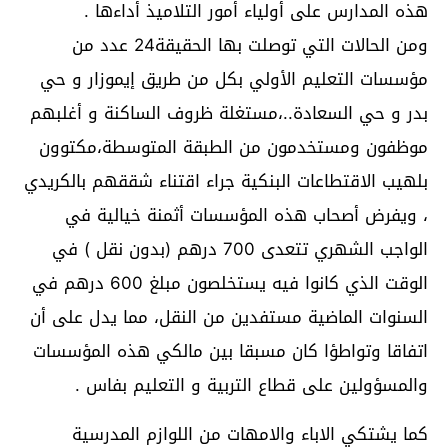
هذه المدارس على أولياء أمور التلاميذ أداءها .
ومن الحالات التي توصلت بها الحقيقة24 عدد من
مؤسسات التعليم الأولي بكل من طريق إيموزار و حي
بدر و حي السعادة..،مستغلة ظروف الساكنة و أغلبهم
موظفون ومستخدمون من الطبقة المتوسطة،مكتوون
بلهيب الاقتطاعات البنكية جراء اقتناء شققهم بالكريدي
، ويفرض أصحاب هذه المؤسسات أثمنة خيالية في
الواجب الشهري تتعدى 700 درهم (بدون نقل ) في
الوقت الذي كانوا فيه يستخلصون مبلغ 600 درهم في
السنوات الماضية مستفدين من النقل، مما يدل على أن
اتفاقا وتواطؤا كان مسبقا بين مالكي هذه المؤسسات
والمسؤولين على قطاع التربية و التعليم بفاس .
كما يشتكي الاباء والامهات من اللوازم المدرسية