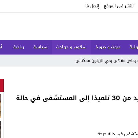
للنشر في الموقع
إتصل بنا
ولية
صوت و صورة
سكوب و حوادث
سياسة
رياضة
أخ
ل مرحاض مقهى بحي الزيتون فمكناس
تسمم غذائي سببه السردين يرسل أزيد من 30 تلميذا إلى المستشفى في حالة