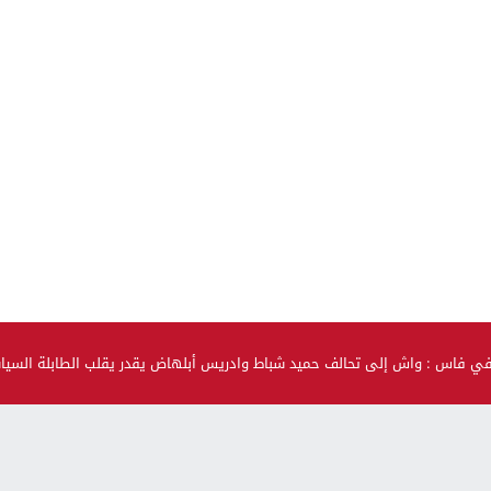
في فاس : واش إلى تحالف حميد شباط وادريس أبلهاض يقدر يقلب الطابلة السي
صحة و جمال
حضيو راسكم..العلماء لقاو متحور جديد مكيبانش فاختبار PCR و
سماوه “أوميكرون الخفي”