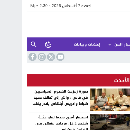
الجمعة 7 أغسطس 2026 - 2:30 صباحًا
بار الفن
إعلانات وبيانات
الأحدث
صورة زعزعت الخصوم السياسيين
في فاس : واش إلى تحالف حميد
شباط وادريس أبلهاض يقدر يقلب
الطابلة السياسية ففاس ؟
استنفار أمني بعدما لقاو جثـ.ـة
شخص داخل مرحاض مقهى بحي
الزيتون فمكناس