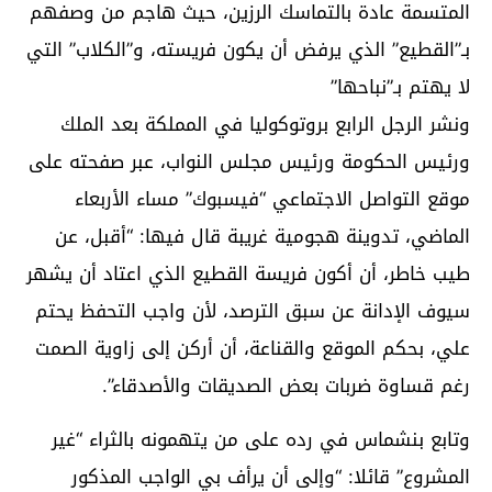
المتسمة عادة بالتماسك الرزين، حيث هاجم من وصفهم
بـ”القطيع” الذي يرفض أن يكون فريسته، و”الكلاب” التي
لا يهتم بـ”نباحها”
ونشر الرجل الرابع بروتوكوليا في المملكة بعد الملك
ورئيس الحكومة ورئيس مجلس النواب، عبر صفحته على
موقع التواصل الاجتماعي “فيسبوك” مساء الأربعاء
الماضي، تدوينة هجومية غريبة قال فيها: “أقبل، عن
طيب خاطر، أن أكون فريسة القطيع الذي اعتاد أن يشهر
سيوف الإدانة عن سبق الترصد، لأن واجب التحفظ يحتم
علي، بحكم الموقع والقناعة، أن أركن إلى زاوية الصمت
رغم قساوة ضربات بعض الصديقات والأصدقاء”.
وتابع بنشماس في رده على من يتهمونه بالثراء “غير
المشروع” قائلا: “وإلى أن يرأف بي الواجب المذكور