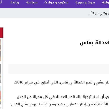
ولية
صوت و صورة
سكوب و حوادث
سياسة
رياضة
أخ
ل وهي راجعة من ع_
لعدالة بفاس
قال وزير العدل، محمد أوجار، الاثنين، إن معدل أشغال إنجاز مشروع قصر العدالة ي فاس، الذي أطلق في فبراير 2016،
، أن استراتيجية بناء قصر للعدالة في كل مدينة من المدن
القضائية في إطار معماري جديد وفي “فضاء يوفر مناخ العمل