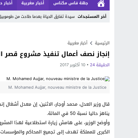
جهة فاس مكناس
أخبار مغربية
أخبار د
أخر المستجدات
سيدة تفارق الحياة بعدما طاحت من طوموبي
Stop
Previous
الرئيسية
أخبار مغربية
إنجاز نصف أعمال تنفيذ مشروع قصر ا
Next
الحقيقة 24
10 أكتوبر 2017
M. Mohamed Aujjar, nouveau ministre de la Justice
يناهز حاليا نسبة 50 في المائة.
وأوضح الوزير، على هامش زيارة استطلاعية لهذا المشروع
الكبرى للمملكة تهدف إلى تجميع المحاكم والمؤسسات 