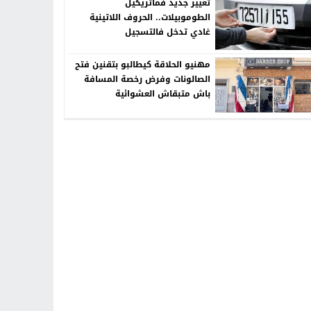
تغيير جديد فماتريكيل
الطوموبيلات.. الحروف اللاتينية
غادي تدخل فالتسجيل
مهنيو الحلاقة كيطالبو بتقنين فتح
الصالونات وفرض رخصة المسافة
باش متبقاش العشوائية