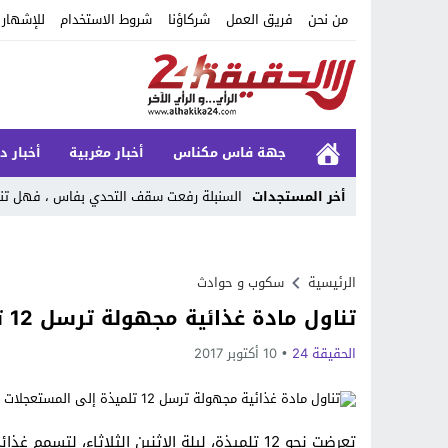
من نحن
فريق العمل
شركاؤنا
شروط الاستخدام
للإشهار
جهة فاس مكناس
أخبار مغربية
أخبار د
أخر المستجدات
السنبلة رفعت سقف التحدي بفاس ، فهل تنجح
Stop
Previous
الرئيسية
سكوب و حوادث
تناول مادة غذائية مجهولة ترسل 12 تلميذة إلى المستعجلات في حالة خطيرة
Next
الحقيقة 24
10 أكتوبر 2017
تعرضت نحو 12 تلميذة، ليلة الإثنين الثلاثاء، 