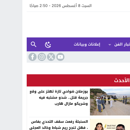
السبت 8 أغسطس 2026 - 2:50 صباحًا
بار الفن
إعلانات وبيانات
الأحدث
بوزملان ضواحي تازة تهتز على وقع
جريمة قتل.. شدو مشتبه فيه
وشريكو مازال هارب
السنبلة رفعت سقف التحدي بفاس
، فهل تنجح ريم شباط وخالد العجلي