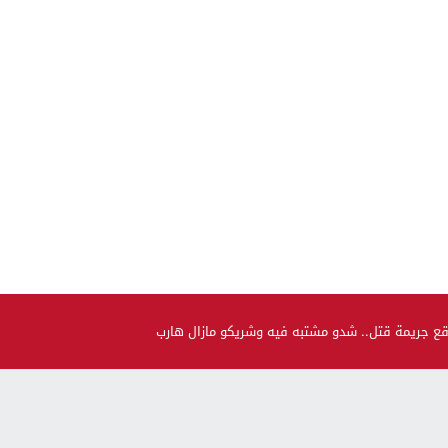
قع جريمة قتل.. شدو مشتبه فيه وشريكو مازال هارب
صحة و جمال
حضيو راسكم..العلماء لقاو متحور جديد مكيبانش فاختبار PCR و
سماوه “أوميكرون الخفي”