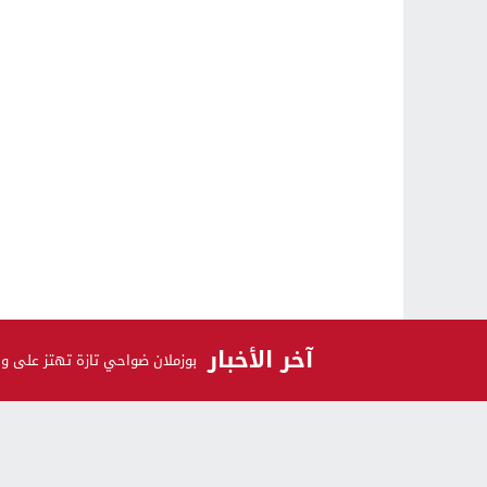
آخر الأخبار
بوزملان ضواحي تازة تهتز على و
الرأي و الرأي الآخر