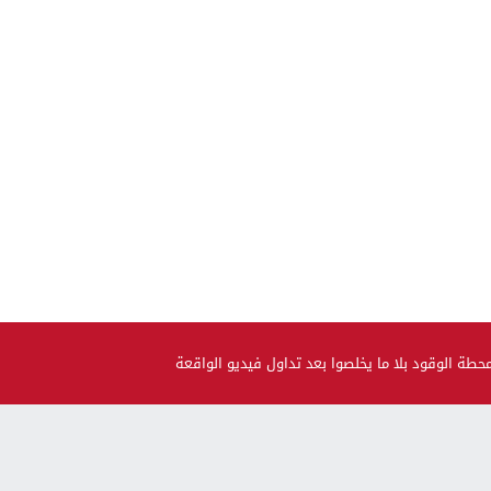
ة الوقود بلا ما يخلصوا بعد تداول فيديو الواقعة
صحة و جمال
حضيو راسكم..العلماء لقاو متحور جديد مكيبانش فاختبار PCR و
سماوه “أوميكرون الخفي”