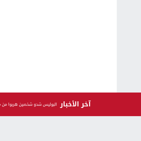
آخر الأخبار
البوليس شدو شخصين هربوا من محط
الرأي و الرأي الآخر