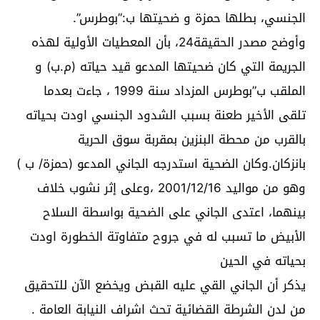
الجنسي، بطلها حمزة و ضحيتها ب:”بوطرس”.
وأوضح مصدر الحقيقة24، بأن المعطيات الأولية لهذه
الجريمة التي كان ضحيتها المدعو قيد حياته (م.ب) و
الملقب ب”بوطرس المزداد سنة 1999 ، جاءت بعدما
تلقى الأخير طعنة بسبب الشدود الجنسي اودت بحياته
بالقرب من محطة البنزين بمقربة سوق الحرية
بانزكان.وكان الضحية استدرجه الجاني المدعو (حمزة/ ب )
وهو من مواليد 2001/12/16 ،وعلى إثر نشوب خلاف
بينهما، اعتدى الجاني على الضحية بواسطة السلاح
الأبيض ما تسبب له في جروح متفاوتة الخطورة اودت
بحياته في الحين
يذكر أن الجاني القي عليه القبض ويخضع الآن للتحقيق
من لدن الشرطة القضائية تحث اشراف النيابة العامة .