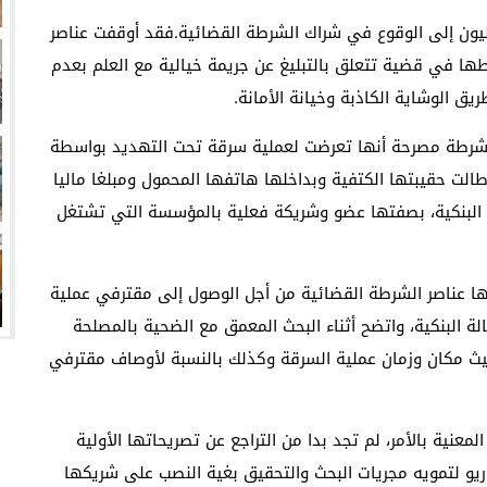
الرواية الكاذبة لسيدة ادعت تعرضها لسرقة 20 مليون إلى الوقوع في شراك الشرطة القضائية.فقد أوقفت عناصر
ها في قضية تتعلق بالتبليغ عن جريمة خيالية مع العلم بعدم
ق الوشاية الكاذبة وخيانة الأمانة.
لشرطة مصرحة أنها تعرضت لعملية سرقة تحت التهديد بواسطة
لت حقيبتها الكتفية وبداخلها هاتفها المحمول ومبلغا ماليا
لوكالات البنكية، بصفتها عضو وشريكة فعلية بالمؤسسة التي تشتغل
 بها عناصر الشرطة القضائية من أجل الوصول إلى مقترفي عملية
لة البنكية، واتضح أثناء البحث المعمق مع الضحية بالمصلحة
حيث مكان وزمان عملية السرقة وكذلك بالنسبة لأوصاف مقترفي
عنية بالأمر، لم تجد بدا من التراجع عن تصريحاتها الأولية
يو لتمويه مجريات البحث والتحقيق بغية النصب على شريكها