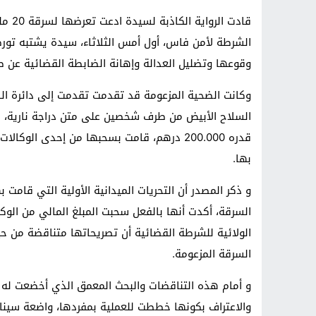
قادت 
الشرطة لأمن فاس، أول أمس الثلاثاء، سيدة يشتبه تورط
وقوعها وتضليل العدالة وإهانة الضابطة القضائية عن طري
وكانت الضحية المزعومة قد تقدمت تقدمت إلى دائرة ا
السلاح الأبيض من طرف شخصين على متن دراجة نارية، طا
قدره 200.000 درهم، قامت بسحبها من إحدى ا
بها.
و ذكر المصدر أن التحريات الميدانية الأولية التي قامت
السرقة، أكدت أنها بالفعل سحبت المبلغ المالي من الوكا
الولائية للشرطة القضائية أن تصريحاتها متناقضة من 
السرقة المزعومة.
و أمام هذه التناقضات والبحث المعمق الذي أخضعت له الم
والاعتراف بكونها خططت للعملية بمفردها، واضعة سينار