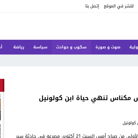
للنشر في الموقع
إتصل بنا
ولية
صوت و صورة
سكوب و حوادث
سياسة
رياضة
أخ
س مكناس تنهي حياة ابن كولونيل
لقي ابن كولونيل في القوات المساعدة، خلال الساعات الأولى من صباح أمس السبت 21 أكتوبر، مصرعه في حادثة سير