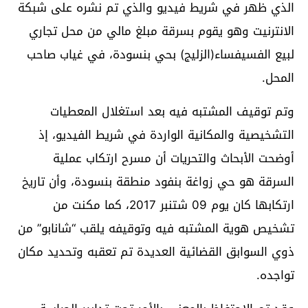
الذي ظهر في شريط فيديو والذي تم نشره على شبكة
الانترنيت وهو يقوم بسرقة مبلغ مالي من محل تجاري
لبيع الفسيفساء(الزليج) بحي بنسودة، في غياب صاحب
المحل.
وتم توقيف المشتبه فيه بعد استغلال المعطيات
التشخيصية والمكانية الواردة في شريط الفيديو، إذ
أوضحت الأبحاث والتحريات أن مسرح ارتكاب عملية
السرقة هو حي زواغة بنفود منطقة بنسودة، وأن تاريخ
ارتكابها كان يوم 09 شتنبر 2017، كما مكنت من
تشخيص هوية المشتبه فيه وتوقيفه يلقب “شانابو” من
ذوي السوابق القضائية العديدة تم تعقبه وتحديد مكان
تواجده.