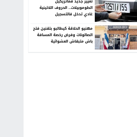
تغيير جديد فماتريكيل
الطوموبيلات.. الحروف اللاتينية
غادي تدخل فالتسجيل
مهنيو الحلاقة كيطالبو بتقنين فتح
الصالونات وفرض رخصة المسافة
باش متبقاش العشوائية