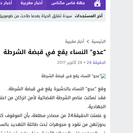
جهة فاس مكناس
أخبار مغربية
أخبار د
أخر المستجدات
سيدة تفارق الحياة بعدما طاحت من طوموبي
Stop
Previous
الرئيسية
أخبار مغربية
“عدو” النساء يقع في قبضة الشرطة
Next
الحقيقة 24
29 أكتوبر 2017
وقع “عدو” النساء بالدشيرة يقع في قبضة الشرطة.
فقد تمكنت عناصر الشرطة القضائية لأمن انزكان من اعتق
الجهادية.
و علمتت الحقيقة24 من مصادر مطلعة، بأن 
بحوزتهن من نقود و مجوهرات تحت طائلة التهديد بالسل