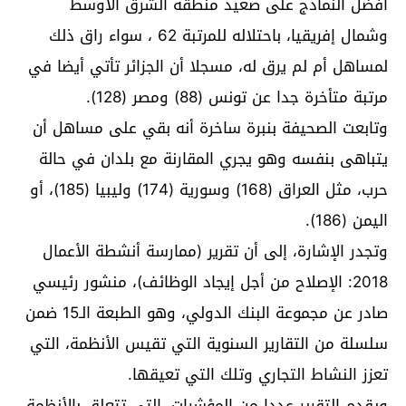
أفضل النماذج على صعيد منطقة الشرق الأوسط
وشمال إفريقيا، باحتلاله للمرتبة 62 ، سواء راق ذلك
لمساهل أم لم يرق له، مسجلا أن الجزائر تأتي أيضا في
مرتبة متأخرة جدا عن تونس (88) ومصر (128).
وتابعت الصحيفة بنبرة ساخرة أنه بقي على مساهل أن
يتباهى بنفسه وهو يجري المقارنة مع بلدان في حالة
حرب، مثل العراق (168) وسورية (174) وليبيا (185)، أو
اليمن (186).
وتجدر الإشارة، إلى أن تقرير (ممارسة أنشطة الأعمال
2018: الإصلاح من أجل إيجاد الوظائف)، منشور رئيسي
صادر عن مجموعة البنك الدولي، وهو الطبعة الـ15 ضمن
سلسلة من التقارير السنوية التي تقيس الأنظمة، التي
تعزز النشاط التجاري وتلك التي تعيقها.
ويقدم التقرير عددا من المؤشرات، التي تتعلق بالأنظمة