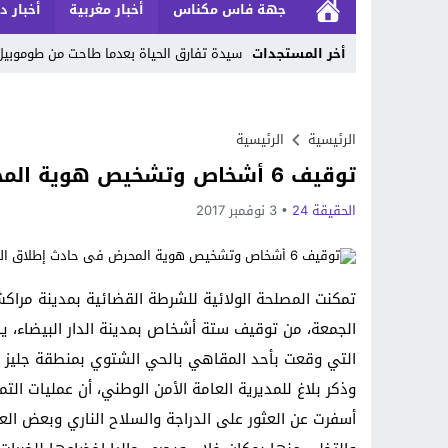
جهة فاس مكناس
أخبار مغربية
أخبار د
أخر المستجدات
سيدة تفارق الحياة بعدما طاحت من طوموبي
Stop
Previous
الرئيسية
الرئيسية
توقيف 6 أشخاص وتشخيص هوية المحرض في حادث إطلاق النار بمراكش
Next
الحقيقة 24
3 نوفمبر 2017
تمكنت المصلحة الولائية للشرطة القضائية بمدينة مرا
الجمعة، من توقيف ستة أشخاص بمدينة الدار البيضاء، ي
التي وقعت بأحد المقاهي بالحي الشتوي بمنطقة جليز 
وذكر بلاغ للمديرية العامة الأمن الوطني، أن عمليات الت
أسفرت عن العثور على الدراجة والسلاح الناري وبعض العي