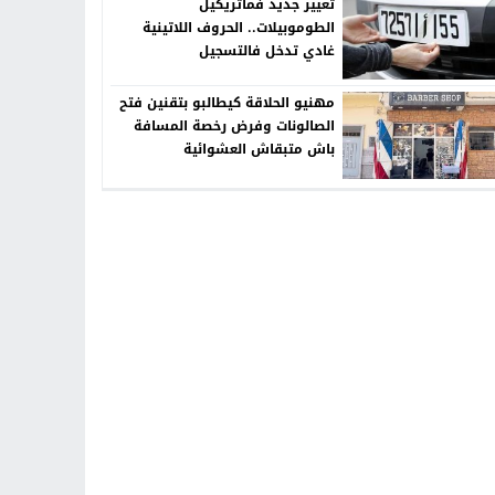
تغيير جديد فماتريكيل
الطوموبيلات.. الحروف اللاتينية
غادي تدخل فالتسجيل
مهنيو الحلاقة كيطالبو بتقنين فتح
الصالونات وفرض رخصة المسافة
باش متبقاش العشوائية