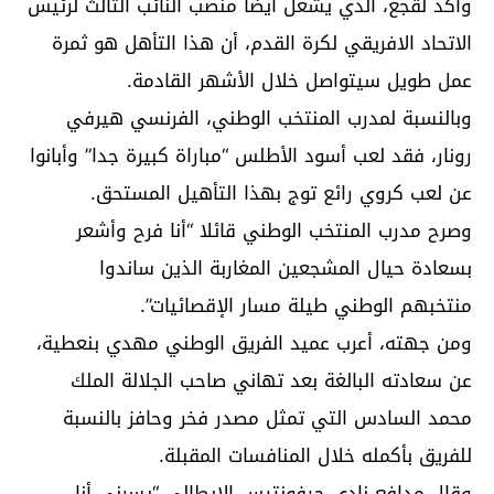
وأكد لقجع، الذي يشغل أيضا منصب النائب الثالث لرئيس
الاتحاد الافريقي لكرة القدم، أن هذا التأهل هو ثمرة
عمل طويل سيتواصل خلال الأشهر القادمة.
وبالنسبة لمدرب المنتخب الوطني، الفرنسي هيرفي
رونار، فقد لعب أسود الأطلس “مباراة كبيرة جدا” وأبانوا
عن لعب كروي رائع توج بهذا التأهيل المستحق.
وصرح مدرب المنتخب الوطني قائلا “أنا فرح وأشعر
بسعادة حيال المشجعين المغاربة الذين ساندوا
منتخبهم الوطني طيلة مسار الإقصائيات”.
ومن جهته، أعرب عميد الفريق الوطني مهدي بنعطية،
عن سعادته البالغة بعد تهاني صاحب الجلالة الملك
محمد السادس التي تمثل مصدر فخر وحافز بالنسبة
للفريق بأكمله خلال المنافسات المقبلة.
وقال مدافع نادي جيفونتيس الإيطالي “يسرني أنا