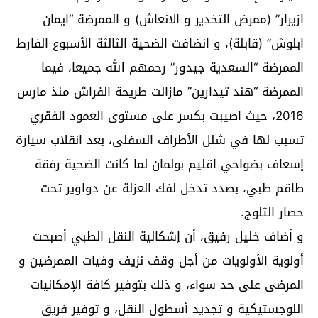
ازيرار” (ممرض التخدير و الانعاش) و الممرضة “ايمان
ابلوش” (قابلة)، و انضافت الضحية الثالثة الأسبوع الفارط
الممرضة “السعدية جيدور” رحمهم الله جميعا، فيما
الممرضة “هند تيدارين” مازالت طريحة الفراش منذ مارس
2016، حيث اصيبت بكسر على مستوى العمود الفقري
تسبب لها في شلل الأطراف السفلى، بعد انقلاب سيارة
إسعاف بضواحي اقليم بولمان لما كانت الضحية رفقة
طاقم طبي، بصدد تدخل لفك العزلة عن دواوير تحت
حصار الثلوج.
و أضاف خليل رفيق، أن إشكالية النقل الطبي أصبحت
أولوية الأولويات من أجل وقف نزيف وفيات الممرضين و
المرضى على حد سواء، و ذلك بتوفير كافة الإمكانيات
اللوجستيكية و تجديد أسطول النقل، و توفير فريق