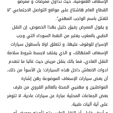
الإسعاف العمومية، حيث تداول ممرضات و ممرضو
القطاع العام هاشتاغ على مواقع التواصل الاجتماعي “لا
للقتل باسم الواجب المهني”.
و يقول الممرض رفيق خليل بهذا الخصوص، إن النقل
الطبي بالمغرب يعتبر من النقط السوداء التي وجب
الإسراع للوقوف عليها، و تتعلق اولا بأسطول سيارات
الإسعاف المتهالك، و الذي يفتقد لابسط شروط سلامة
النقل العادي، فما بالك بنقل مريض حيث غالبا ما تنعدم
ادوات الانعاش داخل هذه السيارات؛ بل الأسوأ من ذلك،
أن بعض سيارات الإسعاف الموضوعة رهن إشارة
المواطنين و مهنيي الصحة بالعالم القروي من طرف
بعض الجماعات المحلية عبارة عن سيارات عادية، لا تتوفر
على أية آليات طبية.
و أردف خليل، أن النقل الطبي يتم تأمينه بممرض أو