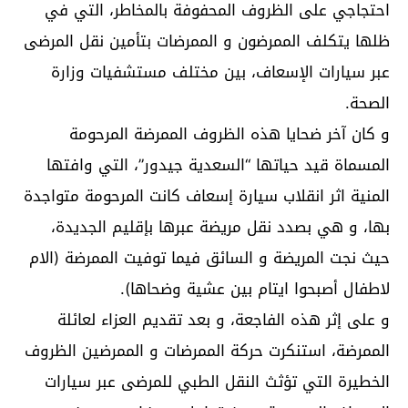
احتجاجي على الظروف المحفوفة بالمخاطر، التي في
ظلها يتكلف الممرضون و الممرضات بتأمين نقل المرضى
عبر سيارات الإسعاف، بين مختلف مستشفيات وزارة
الصحة.
و كان آخر ضحايا هذه الظروف الممرضة المرحومة
المسماة قيد حياتها “السعدية جيدور”، التي وافتها
المنية اثر انقلاب سيارة إسعاف كانت المرحومة متواجدة
بها، و هي بصدد نقل مريضة عبرها بإقليم الجديدة،
حيث نجت المريضة و السائق فيما توفيت الممرضة (الام
لاطفال أصبحوا ايتام بين عشية وضحاها).
و على إثر هذه الفاجعة، و بعد تقديم العزاء لعائلة
الممرضة، استنكرت حركة الممرضات و الممرضين الظروف
الخطيرة التي تؤثث النقل الطبي للمرضى عبر سيارات