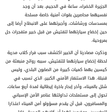
الجزيرة الخضراء، ساعة في الحجيم، بعد أن وجد
نفسيهما محاصرين بقوات أمنية خاصة مسلحة
بمسدسات ورشاشات، وأجبرتهما على الانبطاح أرضا إلى
حين إخضاع سيارتهما لتفتيش من قبل خبير متفجرات حل
بمروحية.
وذكرت مصادرنا أن الخبير اكتشف سبب فرار كلاب مدربة
لحظة إخضاع سيارتهما للتفتيش، سببه روائح منبعثة من
كيسين بهما كميات كبيرة من الصابون البلدي، وليس
قنبلة. هذا الاستنفار الأمني الكبير، الذي تسبب في
شلل بالميناء، وأخر إبحار باخرة إيطالية لمدة أربع ساعات،
تحول إلى مستملحات تداولتها عناصر الأمن الإسباني
والمسافرون، قبل أن يقدم مسؤولو أمن الميناء اعتذارا
للمغربيين، موضحين لهما أن كلابهم المدربة، خلال