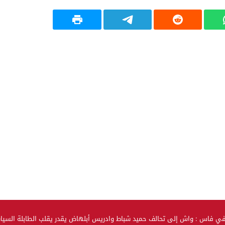
في فاس : واش إلى تحالف حميد شباط وادريس أبلهاض يقدر يقلب الطابلة السي