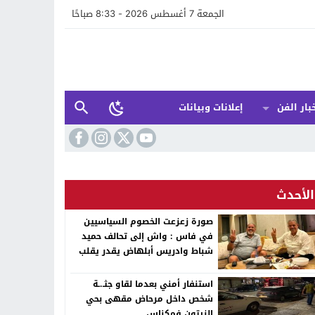
الجمعة 7 أغسطس 2026 - 8:33 صباحًا
بار الفن
إعلانات وبيانات
الأحدث
صورة زعزعت الخصوم السياسيين
في فاس : واش إلى تحالف حميد
شباط وادريس أبلهاض يقدر يقلب
الطابلة السياسية ففاس ؟
استنفار أمني بعدما لقاو جثـ.ـة
شخص داخل مرحاض مقهى بحي
الزيتون فمكناس