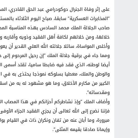
على إثر وفاة الجنرال دوكودرامي عبد الحق القادري، المد
“المخابرات العسكرية” سابقا، صباح اليوم الثلاثاء بالم
صاحب الجلالة الملك محمد السادس بهذه المناسبة المحزن
خلالها، ومن خلالهم لكافة أهل الفقيد وذويه وأقاربه ول
وأخلص المواساة، سائلا جلالته الله العلي القدير أن يع
ومما جاء في برقية جلالة الملك “إن رحيل المرحوم إلى دا
أيضا لوطنه، الذي فقد فيه ضابطا ساميا، تقلد أسمى ا
والوطن والملك، معطيا بسلوكه نموذجا يحتذى به في الش
الكبير من مكارم الأخلاق، وما هو مشهود له به من اس
ومقدساته”.
وأضاف الملك “وإذ نشاطركم أحزانكم في هذا المصاب الأل
فإننا نضرع إلى الله تعالى أن يجزي الفقيد الجزاء ال
مبرورة، وما أبان عنه من تفان ونكران ذات في القيام بو
وإيمانا صادقا بقيمه المثلى”.