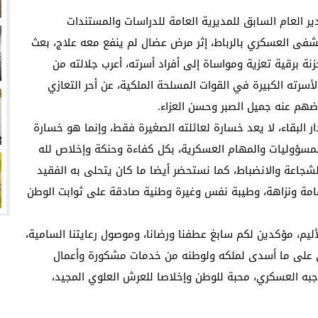
ير العام السابق للمديرية العامة للدراسات والمستندات
ستشفى العسكري بالرباط، إثر مرض عضال لم ينفع معه علاج، بعث
ة برقية تعزية ومواساة إلى أفراد أسرته، أعرب جلالته من
أسرته الكبيرة في القوات المسلحة الملكية، عن أحر التعازي
وضهم عنه جميل الصبر وحسن العزاء.
ر البقاء، لا يعد خسارة لعائلته الصغيرة فقط، وإنما هو خسارة
لمسؤوليات والمهام العسكرية، بكل كفاءة وحنكة وإخلاص لله
جاعة والانضباط، كما نستحضر أيضا ما كان يتحلى به الفقيد
قامة ونزاهة، وطيبة نفس وغيرة وطنية صادقة على ثوابت الوطن
يم، مؤكدين لكم سابغ عطفنا ورضانا، وموصول رعايتنا السامية،
أوفى على ما أسدى لملكه ولوطنه من خدمات مشكورة وأعمال
اجبه العسكري، محبة للوطن وإخلاصا للعرش العلوي المجيد،