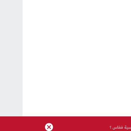
اسية ففاس ؟