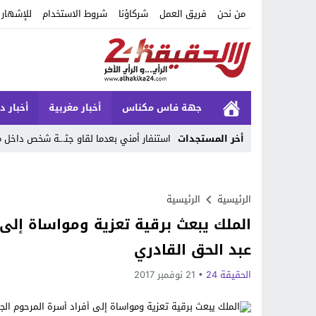
من نحن
فريق العمل
شركاؤنا
شروط الاستخدام
للإشهار
جهة فاس مكناس
أخبار مغربية
أخبار د
أخر المستجدات
استنفار أمني بعدما لقاو جثـ.ـة شخص داخ
Stop
Previous
الرئيسية
الرئيسية
الملك يبعث برقية تعزية ومواساة إلى 
Next
عبد الحق القادري
الحقيقة 24
21 نوفمبر 2017