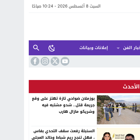
السبت 8 أغسطس 2026 - 10:24 صباحًا
بار الفن
إعلانات وبيانات
الأحدث
بوزملان ضواحي تازة تهتز على وقع
جريمة قتل.. شدو مشتبه فيه
وشريكو مازال هارب
السنبلة رفعت سقف التحدي بفاس
، فهل تنجح ريم شباط وخالد العجلي