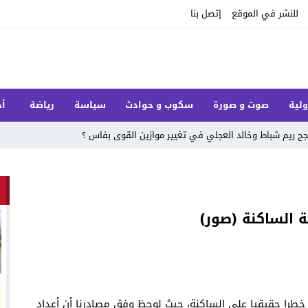
للنشر في الموقع
إتصل بنا
ولية
صوت و صورة
سكوب و حوادث
سياسة
رياضة
أخ
 ريم شباط وخالد العجلي في تغيير موازين القوى بفاس ؟
ة الساكنة (صور)
خطرا حقيقيا على الساكنة، حيث لوحظ وفق مصادرنا أن أعداد