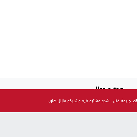
صحة و جمال
حضيو راسكم..العلماء لقاو متحور جديد مكيبانش فاختبار PCR و
قع جريمة قتل.. شدو مشتبه فيه وشريكو مازال هارب
سماوه “أوميكرون الخفي”
بالنسبة للحوامل و المرضعات… ها قرار وزارة الصحة بالنسبة
للتلقيح
وزارة آيت الطالب تحذر: ايلا فيك الكحة و السخانة بعد على