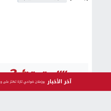
آخر الأخبار
بوزملان ضواحي تازة تهتز على و
الرأي و الرأي الآخر