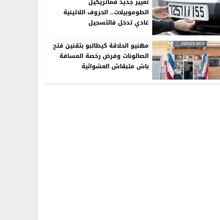
تغيير جديد فماتريكيل
الطوموبيلات.. الحروف اللاتينية
غادي تدخل فالتسجيل
مهنيو الحلاقة كيطالبو بتقنين فتح
الصالونات وفرض رخصة المسافة
باش متبقاش العشوائية