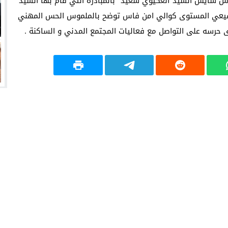
الجمعوي بتراب فاس سايس السيد”العكيوي سعيد” بالمبادرة التي قام بها السيد
 رفيعي المستوى كوالي امن فاس توضح بالملموس الحس المهني
دى حرسه على التواصل مع فعاليات المجتمع المدني و الساكنة .