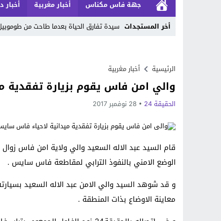
جهة فاس مكناس
أخبار مغربية
أخبار د
أخر المستجدات
سيدة تفارق الحياة بعدما طاحت من طوموبي
Stop
Previous
الرئيسية
أخبار مغربية
والي امن فاس يقوم بزيارة تفقدية م
Next
الحقيقة 24
28 نوفمبر 2017
الوضع الامني بالنفوذ الترابي لمقاطعة فاس سايس .
و قد شوهد السيد والي الامن عبد الاله السعيد بسيارت
معاينة الاوضاع بذات المنطقة .