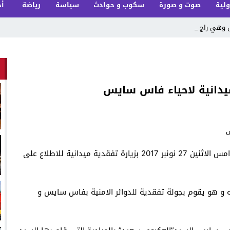
ولية
صوت و صورة
سكوب و حوادث
سياسة
رياضة
أخ
ل وهي راجعة من _
يدانية لاحياء فاس سايس
قام السيد عبد الاله السعيد والي ولاية امن فاس زوال امس الاثنين 27 نونبر 2017 بزيارة تفقدية ميدانية للاطلاع على
ه و هو يقوم بجولة تفقدية للدوائر الامنية بفاس سايس و