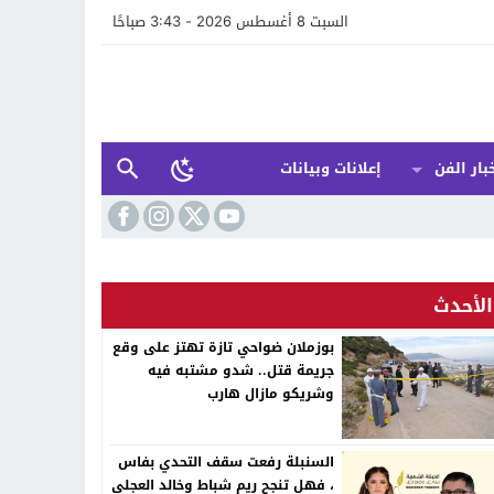
السبت 8 أغسطس 2026 - 3:43 صباحًا
بار الفن
إعلانات وبيانات
الأحدث
بوزملان ضواحي تازة تهتز على وقع
جريمة قتل.. شدو مشتبه فيه
وشريكو مازال هارب
السنبلة رفعت سقف التحدي بفاس
، فهل تنجح ريم شباط وخالد العجلي