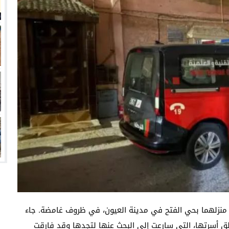
وابنتها داخل منزلهما بحي الفتح في مدينة العيون، في ظروف غامضة. جاء
 قلق أسرتها، التي سارعت إلى البحث عنها لتجدها وقد فارقت