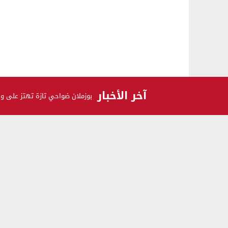
آخر الأخبار
بوزملان ضواحي تازة تهتز على و
الرأي و الرأي الآخر
اشـتـرك
الحقيقة 24 © 2023 جميع الحقوق محفوظة