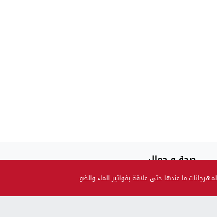
صحة و جمال
حضيو راسكم..العلماء لقاو متحور جديد مكيبانش فاختبار PCR و
هرجانات ما عندها حتى علاقة بفواتير الماء والضو
سماوه “أوميكرون الخفي”
بالنسبة للحوامل و المرضعات… ها قرار وزارة الصحة بالنسبة
للتلقيح