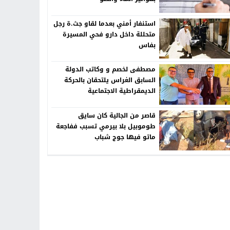
استنفار أمني بعدما لقاو جث.ة رجل
متحللة داخل دارو فحي المسيرة
بفاس
مصطفى لخصم و وكاتب الدولة
السابق الغراس يلتحقان بالحركة
الديمقراطية الاجتماعية
قاصر من الجالية كان سايق
طوموبيل بلا بيرمي تسبب ففاجعة
ماتو فيها جوج شباب