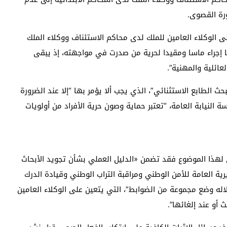
ورة القصوى.
دورية وجهها امس الثلاثاء 16 شتنبر، إلى الوكلاء العامين للملك لدى محاكم الاستئناف ووكلاء الملك
تها إجراء ماسا ومقيدا لحرية من صدرت في مواجهته، إذ يبقى
ائلية والمهنية”.
 الطابع الاستثنائي”، الذي يجب ألا يؤمر بها “إلا عند الضرورة
ة النيابة العامة، “تعتبر حماية وصون حرية الأفراد من أولويات
ى لهذا الموضوع فقد تضمن «الدليل العملي بشأن تجويد الأبحاث
ية العامة للأمن الوطني ومراقبة التراب الوطني وقيادة الدرك
لاله وضع مجموعة من الضوابط”، التي يتعين على الوكلاء العامين
 أو عند إلغائها”.