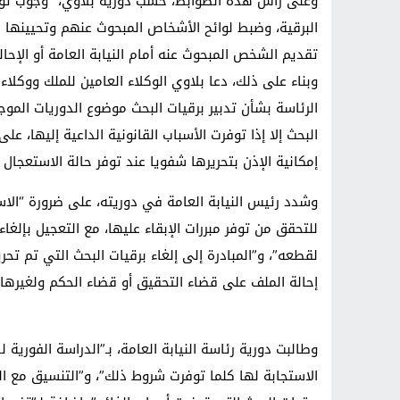
وعلى رأس هذه الضوابط، حسب دورية بلاوي، “وجوب توفر 
البرقية، وضبط لوائح الأشخاص المبحوث عنهم وتحيينها ب
تقديم الشخص المبحوث عنه أمام النيابة العامة أو الإحا
وبناء على ذلك، دعا بلاوي الوكلاء العامين للملك ووكلاء
الرئاسة بشأن تدبير برقيات البحث موضوع الدوريات الموج
البحث إلا إذا توفرت الأسباب القانونية الداعية إليها، 
إمكانية الإذن بتحريرها شفويا عند توفر حالة الاستعجال 
وشدد رئيس النيابة العامة في دوريته، على ضرورة “الاس
للتحقق من توفر مبررات الإبقاء عليها، مع التعجيل بإلغا
لقطعه”، و”المبادرة إلى إلغاء برقيات البحث التي تم ت
إحالة الملف على قضاء التحقيق أو قضاء الحكم ولغيرها 
وطالبت دورية رئاسة النيابة العامة، بـ”الدراسة الفورية 
الاستجابة لها كلما توفرت شروط ذلك”، و”التنسيق مع ا