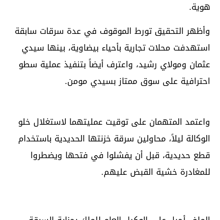
هوية.
وأظهر التحقيق تورط الموقوف في عدة سرقات سابقة
استهدفت محلات تجارية بأحياء بيضاوية، بينها سيدي
عثمان ومولاي رشيد، واعترف أيضاً بتنفيذ عملية سطو
احترافية على سوق ممتاز بسيدي مومن.
واعتمد المتهمان على توقيت عمليتهما لاستغلال خلو
الوكالة ليلاً، محاولين سرقة خزنتها الحديدية باستخدام
قطع حديدية، قبل أن يفشلوا في فتحها ويضطروا
للمغادرة خشية القبض عليهم.
الملف أحيل على الوكيل العام للملك بجناية السرقة