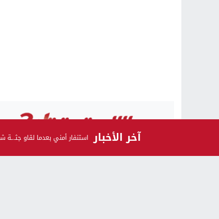
آخر الأخبار
استنفار أمني بعدما لقاو جثـ.
الرأي و الرأي الآخر
اشـتـرك