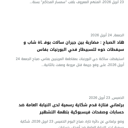
23 أبريل 2026، المتهم المعروف بلقب "سمسار المحاكم" بسنة...
الجمعة, 24 أبريل 2026
هاد الصباح : مضاربة بين جيران سالات بوفـ ـاة شاب و
سيفطات خوه للسبيطار فحي البورنيات بفاس
استيقظت ساكنة حي البورنبات بمقاطعة المرينيين بفاس، صباح الجمعة 24
أبريل 2026، على وقع جريمة قتل مروعة وصفت بالثانية...
الخميس, 23 أبريل 2026
برلماني فتازة قدم شكاية رسمية لدى النيابة العامة ضد
حسابات وصفحات فيسبوكية بتهمة التشهير
وضع برلماني عن دائرة تازة، صباح اليوم الخميس 23 ابريل 2026، شكاية
رسمية لدى النيابة العامة ضد أصحاب حسابات...