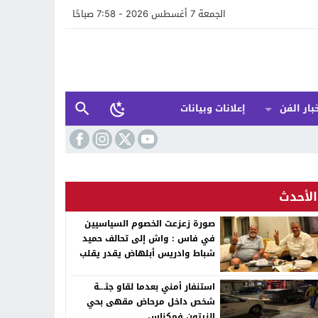
الجمعة 7 أغسطس 2026 - 7:58 صباحًا
بار الفن
إعلانات وبيانات
الأحدث
صورة زعزعت الخصوم السياسيين
في فاس : واش إلى تحالف حميد
شباط وادريس أبلهاض يقدر يقلب
الطابلة السياسية ففاس ؟
استنفار أمني بعدما لقاو جثـ.ـة
شخص داخل مرحاض مقهى بحي
الزيتون فمكناس