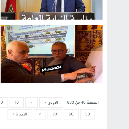
الصفحة 40 من 863
الأولى »
«
10
20
50
60
70
»
الأخيرة »