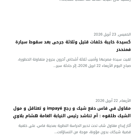
الخميس, 23 أبريل 2026
كسيدة خايبة خلفات قتيل وثلاثة جرحى بعد سقوط سيارة
فمنحدر
لقيت سيدة مصرعها وأصيب ثلاثة أشخاص آخرون بجروح متفاوتة الخطورة،
صباح اليوم الأربعاء 22 ابريل 2026، إثر حادثة سير...
الأربعاء, 22 أبريل 2026
مقاول في فاس دفع شيك و رجع impayé و تعتاقل و مول
الشيك طلقوه : أم تناشد رئيس النيابة العامة هشام بلاوي
للتدخل في ملف ابنها تعتقل تعسفيا
أثار إيداع مقاول شاب تحت تدبير الحراسة النظرية بمدينة فاس، على خلفية
قضية شيكات بدون مؤونة، موجة من التساؤلات...