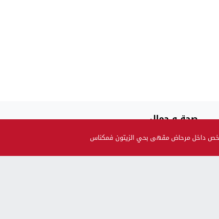
صحة و جمال
حضيو راسكم..العلماء لقاو متحور جديد مكيبانش فاختبار PCR و
ـة شخص داخل مرحاض مقهى بحي الزيتون فمكناس
سماوه “أوميكرون الخفي”
بالنسبة للحوامل و المرضعات… ها قرار وزارة الصحة بالنسبة
للتلقيح
وزارة آيت الطالب تحذر: ايلا فيك الكحة و السخانة بعد على
عائلتك...