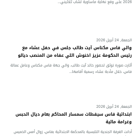
2026 على وقع نهاية مأساوية لشاب ثلاثيني...
الجمعة, 24 أبريل 2026
والي فاس مكناس آيت طالب جلس في حفل عشاء مع
رئيس الحكومة عزيز اخنوش اللي عفاه من المنصب ديالو
فاش كان وزير الصحة وملامح وجهو ما كايضحكوش
أثارت صورة توثق لحضور خالد آيت طالب، والي جهة فاس مكناس وعامل عمالة
فاس، خلال مأدبة عشاء رسمية أقامها...
الجمعة, 24 أبريل 2026
ابتدائية فاس سيفطات سمسار المحاكم بعام ديال الحبس
وغرامة مالية
أدانت الغرفة الجنحية التلبسية بالمحكمة الابتدائية بفاس، زوال أمس الخميس