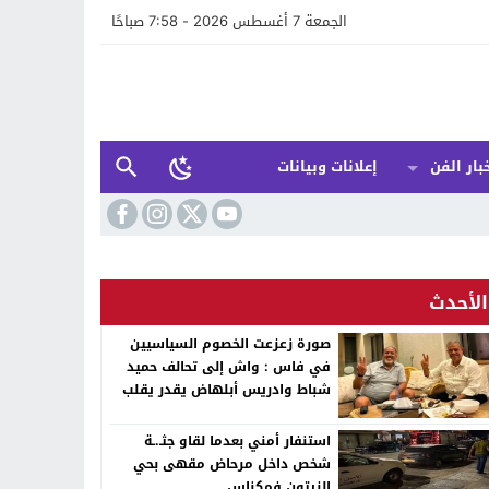
الجمعة 7 أغسطس 2026 - 7:58 صباحًا
بار الفن
إعلانات وبيانات
الأحدث
صورة زعزعت الخصوم السياسيين
في فاس : واش إلى تحالف حميد
شباط وادريس أبلهاض يقدر يقلب
الطابلة السياسية ففاس ؟
استنفار أمني بعدما لقاو جثـ.ـة
شخص داخل مرحاض مقهى بحي
الزيتون فمكناس