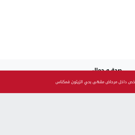
صحة و جمال
حضيو راسكم..العلماء لقاو متحور جديد مكيبانش فاختبار PCR و
ـة شخص داخل مرحاض مقهى بحي الزيتون فمكناس
سماوه “أوميكرون الخفي”
بالنسبة للحوامل و المرضعات… ها قرار وزارة الصحة بالنسبة
للتلقيح
وزارة آيت الطالب تحذر: ايلا فيك الكحة و السخانة بعد على
عائلتك...