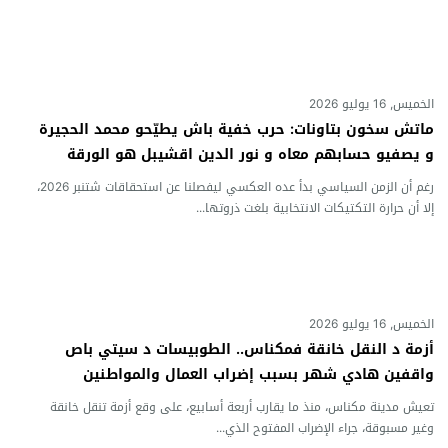
الخميس, 16 يوليو 2026
ماتش سخون بتاونات: حرب خفية باش يطيّحو محمد الحجيرة
و يصفيو حسابهم معاه و نور الدين اقشيبل هو الورقة
الرابحة و الحقيقة24 جابت شنو واقع
رغم أن الزمن السياسي بدأ عده العكسي ليفصلنا عن استحقاقات شتنبر 2026،
إلا أن حرارة التكتيكات الانتخابية بلغت ذروتها...
الخميس, 16 يوليو 2026
أزمة د النقل خانقة فمكناس.. الطوبيسات د سيتي باص
واقفين هادي شهر بسبب إضراب العمال والمواطنين
واحلين فالتنقل
تعيش مدينة مكناس، منذ ما يقارب أربعة أسابيع، على وقع أزمة تنقل خانقة
وغير مسبوقة، جراء الإضراب المفتوح الذي...