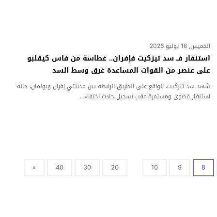
الخميس, 16 يوليو 2026
استنفار فــ سد تيزكيت فإفران.. غطاسة من فاس كيقلبو
على عنصر من القوات المساعدة غرق وسط السد
شهد سد تيزكيت، الواقع على الطريق الرابطة بين مدينتي إفران وبولمان، حالة
استنفار قصوى ومستمرة عقب تسجيل حادث اختفاء...
»
40
30
20
10
9
8