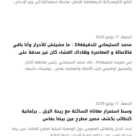
التابع للكونفدرالية الديمقراطية للشغل، مراسلة استعجالية إلى وزير الإدماج...
الجمعة, 17 يوليو 2026
محمد السليماني للحقيقة24 : ما مشيتش للأحرار وأنا باقي
فالأصالة و المعاصرة وهاداك العشاء كان غير صدقة على
روح والدة البرلمانية زينة شاهيم
في تصريحه للحقيقة24 ، افاد محمد السليماني، رئيس مقاطعة أكدال
والمنسق الإقليمي لحزب الأصالة والمعاصرة بفاس ، توضيحات حاسمة...
الجمعة, 17 يوليو 2026
وسط استمرار معاناة الساكنة مع ريحة الزبل .. برلمانية
كتطالب بكشف مصير مطرح عين بيضا بفاس
تجدد الجدل والنقاش العمومي حول الوضعية البيئية لمطرح النفايات عين بيضا
بمدينة فاس، عقب خطوة رقابية أقدمت عليها النائبة...