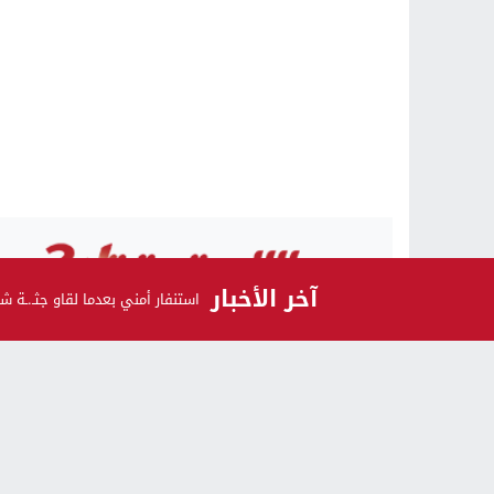
آخر الأخبار
استنفار أمني بعدما لقاو جثـ.
الرأي و الرأي الآخر
اشـتـرك