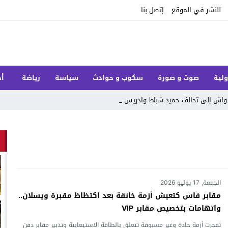
للنشر في الموقع
إتصل بنا
ولية
صوت و صورة
سكوب و حوادث
سياسة
رياضة
أخ
واش إلى تحالف حميد شباط وادريس أبلهاض يقد_
الجمعة, 17 يوليو 2026
مقابر فاس كتعيش أزمة خانقة بعد اكتظاظ مقبرة ويسلان..
واتهامات بتخصيص مقابر VIP
تفجرت أزمة حادة وغير مسبوقة تتعلق بالطاقة الاستيعابية وتدبير مقابر دفن