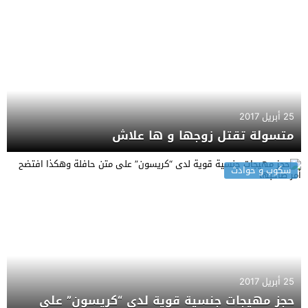
25 أبريل 2017
متسولة تقتل زوجها و ها علاش
سكوب و حوادث
25 أبريل 2017
حجز مهيجات جنسية قوية لدى “كريسون” على