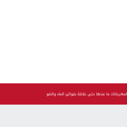
هرجانات ما عندها حتى علاقة بفواتير الماء والضو
صحة و جمال
حضيو راسكم..العلماء لقاو متحور جديد مكيبانش فاختبار PCR و
سماوه “أوميكرون الخفي”