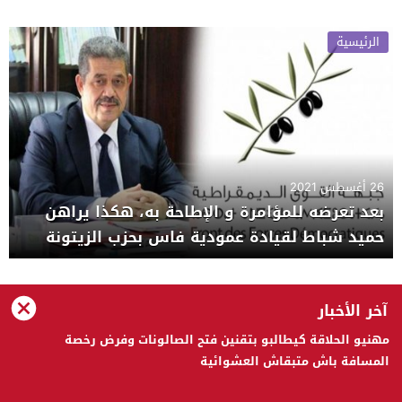
الرئيسية
26 أغسطس 2021
بعد تعرضه للمؤامرة و الإطاحة به، هكذا يراهن
حميد شباط لقيادة عمودية فاس بحزب الزيتونة
آخر الأخبار
الحقيقة 24 © 2023 جميع الحقوق محفوظة
مهنيو الحلاقة كيطالبو بتقنين فتح الصالونات وفرض رخصة
تصميم
مجلة ووردبريس
المسافة باش متبقاش العشوائية