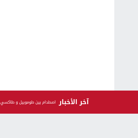
آخر الأخبار
اصطدام بين طوموبيل و طاكسي ك
الرأي و الرأي الآخر