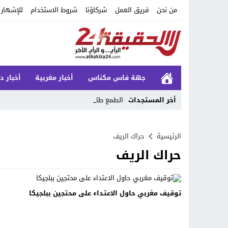
من نحن
فريق العمل
شركاؤنا
شروط الاستخدام
للإشهار
جهة فاس مكناس
أخبار مغربية
أخبار د
أخر المستجدات
الطمع طاعون _
Stop
الرئيسية
حراك الريف
Previous
حراك الريف
Next
توقيف مغربي حاول الاعتداء على محتجين ببلجيكا